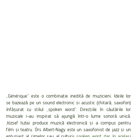
„Générique” este o combinație inedită de muzicieni. Ideile lor
se bazează pe un sound electronic si acustic (chitară, saxofon)
înfășurat cu stilul „spoken word”. Direcțiile în căutările lor
muzicale i-au inspirat să ajungă într-o lume sonoră unică.
József Iszlai produce muzică electronică și a compus pentru
film și teatru. Örs Albert-Nagy este un saxofonist de jazz și un
entuziast al rimelor sau al culturii
spoken word
, dar în același