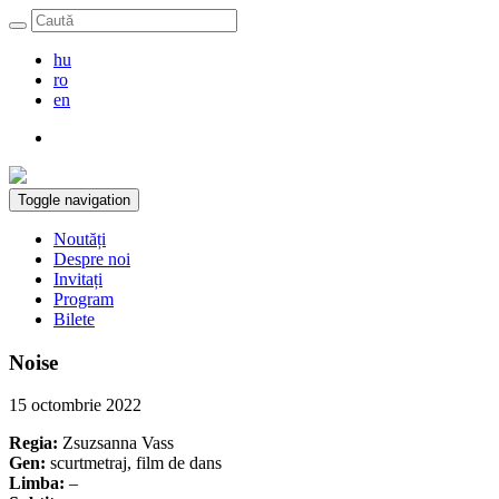
hu
ro
en
Toggle navigation
Noutăți
Despre noi
Invitați
Program
Bilete
Noise
15 octombrie 2022
Regia:
Zsuzsanna Vass
Gen:
scurtmetraj, film de dans
Limba:
–