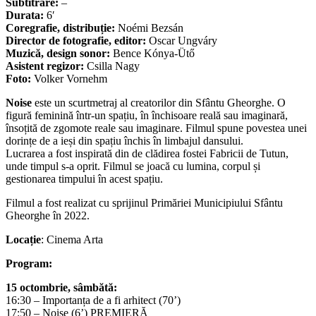
Subtitrare:
–
Durata:
6′
Coregrafie, distribuție:
Noémi Bezsán
Director de fotografie, editor:
Oscar Ungváry
Muzică, design sonor:
Bence Kónya-Ütő
Asistent regizor:
Csilla Nagy
Foto:
Volker Vornehm
Noise
este un scurtmetraj al creatorilor din Sfântu Gheorghe. O
figură feminină într-un spațiu, în închisoare reală sau imaginară,
însoțită de zgomote reale sau imaginare. Filmul spune povestea unei
dorințe de a ieși din spațiu închis în limbajul dansului.
Lucrarea a fost inspirată din de clădirea fostei Fabricii de Tutun,
unde timpul s-a oprit. Filmul se joacă cu lumina, corpul și
gestionarea timpului în acest spațiu.
Filmul a fost realizat cu sprijinul Primăriei Municipiului Sfântu
Gheorghe în 2022.
Locație
: Cinema Arta
Program:
15 octombrie, sâmbătă:
16:30 –
Importanța de a fi arhitect
(70’)
17:50 – Noise (6’) PREMIERĂ