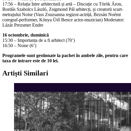
17:56 – Relația între arhitectură și artă – Discuție cu Török Áron,
Bordás Szabolcs László, Zsigmond Pál arhitecți, și creatorii scurt-
metrajului Noise (Vass Zsuzsanna regizor-actriță, Bezsán Noémi
coregraf-performer, Kónya Ütő Bence actor-muzician) Moderator:
Lázár Prezsmer Endre
16 octombrie, duminică
15:30 –
Importanța de a fi arhitect
(70’)
16:50 – Noise (6’)
Programele sunt gestionate la pachet în ambele zile, pentru care
taxa de intrare este de 10 lei.
Artiști Similari