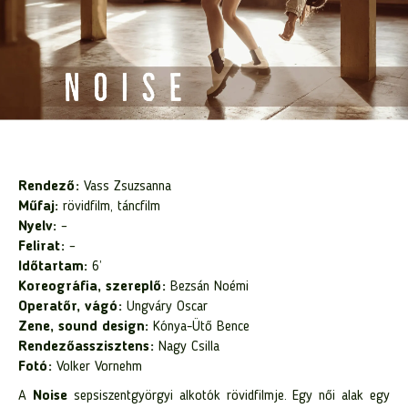
Rendező:
Vass Zsuzsanna
Műfaj:
rövidfilm, táncfilm
Nyelv:
–
Felirat:
–
Időtartam:
6’
Koreográfia, szereplő:
Bezsán Noémi
Operatőr, vágó:
Ungváry Oscar
Zene, sound design:
Kónya-Ütő Bence
Rendezőasszisztens:
Nagy Csilla
Fotó:
Volker Vornehm
A
Noise
sepsiszentgyörgyi alkotók rövidfilmje. Egy női alak egy