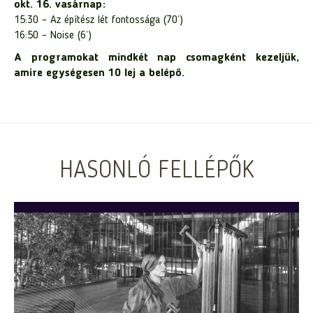
okt. 16. vasárnap:
15:30 – Az építész lét fontossága (70’)
16:50 – Noise (6’)
A programokat mindkét nap csomagként kezeljük,
amire egységesen 10 lej a belépő.
HASONLÓ FELLÉPŐK