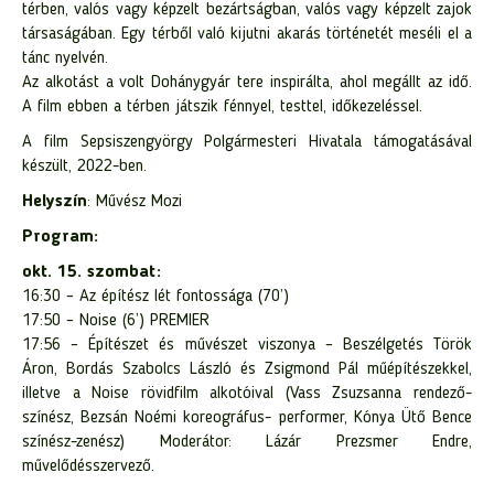
térben, valós vagy képzelt bezártságban, valós vagy képzelt zajok
társaságában. Egy térből való kijutni akarás történetét meséli el a
tánc nyelvén.
Az alkotást a volt Dohánygyár tere inspirálta, ahol megállt az idő.
A film ebben a térben játszik fénnyel, testtel, időkezeléssel.
A film Sepsiszengyörgy Polgármesteri Hivatala támogatásával
készült, 2022-ben.
Helyszín
: Művész Mozi
Program:
okt. 15. szombat:
16:30 – Az építész lét fontossága (70’)
17:50 – Noise (6’) PREMIER
17:56 – Építészet és művészet viszonya – Beszélgetés Török
Áron, Bordás Szabolcs László és Zsigmond Pál műépítészekkel,
illetve a Noise rövidfilm alkotóival (Vass Zsuzsanna rendező-
színész, Bezsán Noémi koreográfus- performer, Kónya Ütő Bence
színész-zenész) Moderátor: Lázár Prezsmer Endre,
művelődésszervező.