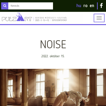
hu
ro
en
Togg
navig
NOISE
2022. október 15.