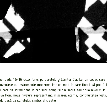
perioada 15-16 octombrie, pe peretele grădiniței Csipike, un copac care s
inventeze cu instrumente moderne, într-un mod în care tinerii să poată în
opacii care se întind până la cer sunt compuși din șapte sau nouă niveluri. 
flori, nouă niveluri, reprezentând mișcarea eternă, continuitatea vieții,
de pasărea sufletului, simbol al creației.