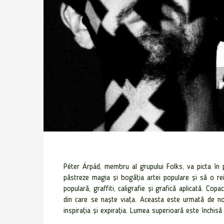
Péter Árpád, membru al grupului Folks, va picta în 
păstreze magia și bogăția artei populare și să o re
populară, graffiti, caligrafie și grafică aplicată. C
din care se naște viața. Aceasta este urmată de nouă 
inspirația și expirația. Lumea superioară este închisă 