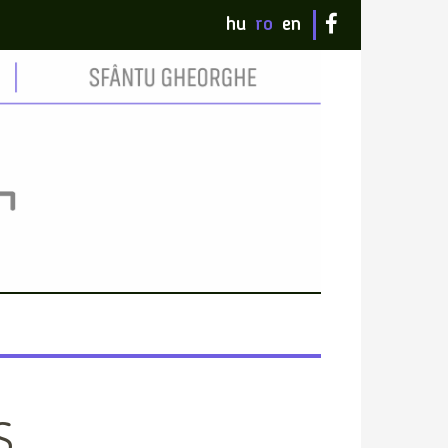
hu
ro
en
S