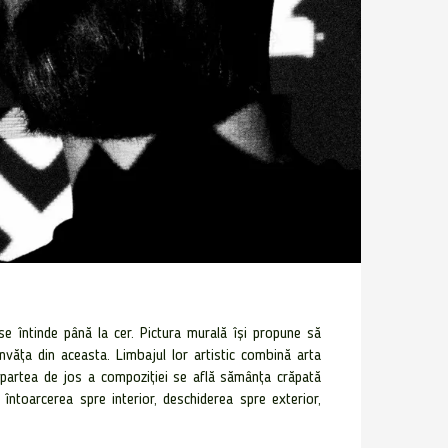
e întinde până la cer. Pictura murală își propune să
văța din aceasta. Limbajul lor artistic combină arta
În partea de jos a compoziției se află sămânța crăpată
 întoarcerea spre interior, deschiderea spre exterior,