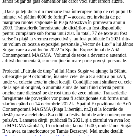
János Sugár dă glas oamenilor ale căror voci sunt rareori auzite.
„Dacă puteți dicta din memorie fără întrerupere timp de cel puțin 10
minute, vă plătim 4000 de forinți” – aceasta era invitația de pe
marginea rulotei staționate în Piața Moszkva în primăvara anului
2003. Transcrierile înregistrate ale dictărilor au fost disponibile
pentru cumpărare sub forma unui ziar. În total, 77 de texte au fost
scrise în piață la vremea respectivă și au fost publicate în 2021 într-
un volum cu ocazia expoziției personale „Vector de Lux” a lui János
Sugár, care a avut loc în 2022 în Spațiul Expozițional de Artă
Contemporană MAGMA. Volumul de texte a devenit o autentică
arhivă documentară, care conține în mare parte povești personale.
Proiectul „Patrula de timp” al lui János Sugár va ajunge la Sfântu
Gheorghe pe 9 octombrie, înaintea celei de-a 8-a ediții a pulzArt,
unde va colecta texte în cinci locații. Condițiile sunt similare cu cele
de la apelul original, o anumită sumă de bani fiind oferită pentru
oricine care dictează pe de rost timp de zece minute. Transcrierile
înregistrate ale poveștilor vor putea fi achiziționate sub forma unui
ziar începând cu 14 octombrie 2022 la Spațiul Expozițional de Artă
Contemporană MAGMA (Piața Libertății, nr.2) și la locurile de
desfășurare a celei de-a 8-a ediții a festivalului de arte contemporane
pulzArt. Lansarea cărții, publicată în 2021, și a ziarului va avea loc
la MAGMA sâmbătă, 15 octombrie, la ora 16:00, unde János Sugár
îl va avea ca interlocutor pe Tamás Bezsenyi. Mai multe detalii: