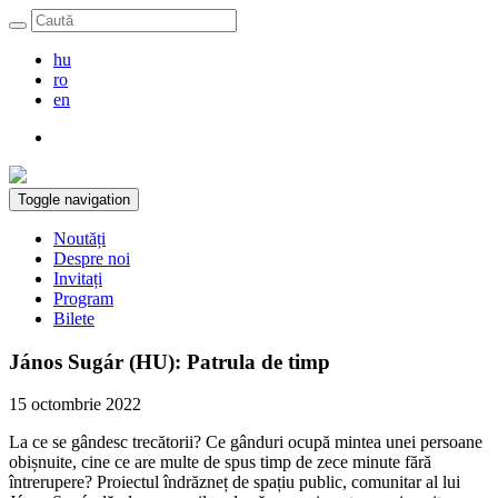
hu
ro
en
Toggle navigation
Noutăți
Despre noi
Invitați
Program
Bilete
János Sugár (HU): Patrula de timp
15 octombrie 2022
La ce se gândesc trecătorii? Ce gânduri ocupă mintea unei persoane
obișnuite, cine ce are multe de spus timp de zece minute fără
întrerupere?
Proiectul îndrăzneț de spațiu public, comunitar al lui