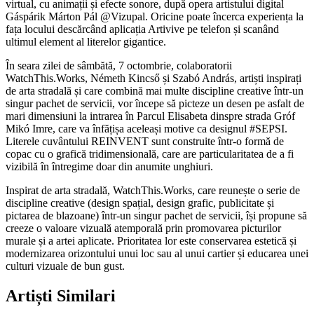
virtual, cu animații și efecte sonore, după opera artistului digital
Gáspárik Márton Pál @Vizupal. Oricine poate încerca experiența la
fața locului descărcând aplicația Artivive pe telefon și scanând
ultimul element al literelor gigantice.
În seara zilei de sâmbătă, 7 octombrie, colaboratorii
WatchThis.Works, Németh Kincső și Szabó András, artiști inspirați
de arta stradală și care combină mai multe discipline creative într-un
singur pachet de servicii, vor începe să picteze un desen pe asfalt de
mari dimensiuni la intrarea în Parcul Elisabeta dinspre strada Gróf
Mikó Imre, care va înfățișa aceleași motive ca designul #SEPSI.
Literele cuvântului REINVENT sunt construite într-o formă de
copac cu o grafică tridimensională, care are particularitatea de a fi
vizibilă în întregime doar din anumite unghiuri.
Inspirat de arta stradală, WatchThis.Works, care reunește o serie de
discipline creative (design spațial, design grafic, publicitate și
pictarea de blazoane) într-un singur pachet de servicii, își propune să
creeze o valoare vizuală atemporală prin promovarea picturilor
murale și a artei aplicate. Prioritatea lor este conservarea estetică și
modernizarea orizontului unui loc sau al unui cartier și educarea unei
culturi vizuale de bun gust.
Artiști Similari