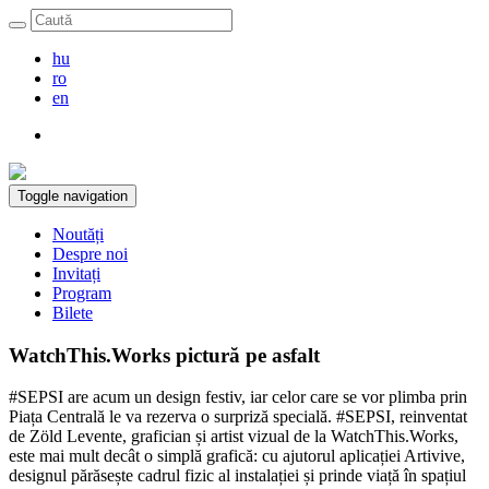
hu
ro
en
Toggle navigation
Noutăți
Despre noi
Invitați
Program
Bilete
WatchThis.Works pictură pe asfalt
#SEPSI are acum un design festiv, iar celor care se vor plimba prin
Piața Centrală le va rezerva o surpriză specială. #SEPSI, reinventat
de Zöld Levente, grafician și artist vizual de la WatchThis.Works,
este mai mult decât o simplă grafică: cu ajutorul aplicației Artivive,
designul părăsește cadrul fizic al instalației și prinde viață în spațiul