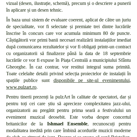
vizual (desen, ilustrație, schemă), precum și o descriere a punerii
în aplicare și un desen tehnic.
În baza unui sistem de evaluare coerent, aplicat de către un juriu
de specialitate, vor fi selectate și premiate trei dintre lucrările
înscrise în concurs care vor acumula minimum 80 de puncte.
Câștigătorii vor primi banii necesari realizării instalațiilor imediat
după comunicarea rezultatelor și vor fi obligați printr-un contract
cu organizatorii să finalizeze până la data de 18 septembrie
lucrările ce vor fi expuse în Piața Centrală a municipiului Sfântu
Gheorghe. În caz contrar, vor restitui integral suma primită.
Toate celelalte detalii privind selecția proiectelor de instalații în
spațiile publice sunt
disponibile pe site-ul evenimentului
,
www.pulzart.ro
.
Pentru tinerii prezenți la pulzArt în calitate de spectatori, dar și
pentru toți cei care știu să aprecieze complexitatea jazz-ului,
organizatorii au pregătit pentru prima seară a festivalului un
eveniment muzical deosebit. Este vorba despre concertul
britanicilor de la
Ishmael Ensemble
, recunoscuți pentru
modalitatea inedită prin care îmbină acordurile muzicii moderne