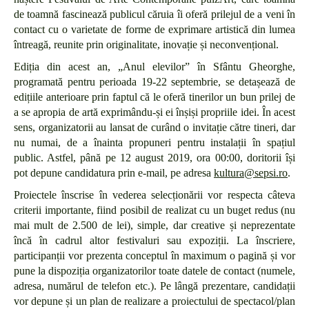
de toamnă fascinează publicul căruia îi oferă prilejul de a veni în
contact cu o varietate de forme de exprimare artistică din lumea
întreagă, reunite prin originalitate, inovație și neconvențional.
Ediția din acest an, „Anul elevilor” în Sfântu Gheorghe,
programată pentru perioada 19-22 septembrie, se detașează de
edițiile anterioare prin faptul că le oferă tinerilor un bun prilej de
a se apropia de artă exprimându-și ei înșiși propriile idei. În acest
sens, organizatorii au lansat de curând o invitație către tineri, dar
nu numai, de a înainta propuneri pentru instalații în spațiul
public. Astfel, până pe 12 august 2019, ora 00:00, doritorii își
pot depune candidatura prin e-mail, pe adresa
kultura@sepsi.ro
.
Proiectele înscrise în vederea selecționării vor respecta câteva
criterii importante, fiind posibil de realizat cu un buget redus (nu
mai mult de 2.500 de lei), simple, dar creative și neprezentate
încă în cadrul altor festivaluri sau expoziții. La înscriere,
participanții vor prezenta conceptul în maximum o pagină și vor
pune la dispoziția organizatorilor toate datele de contact (numele,
adresa, numărul de telefon etc.). Pe lângă prezentare, candidații
vor depune și un plan de realizare a proiectului de spectacol/plan