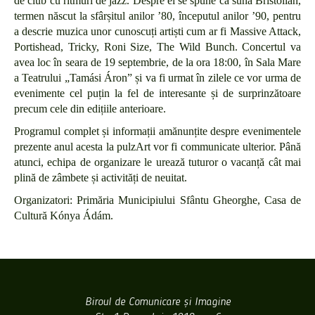
de club cu ritmuri de jazz. Despre ei se spune că sună Bristolian,
termen născut la sfârșitul anilor ’80, începutul anilor ’90, pentru
a descrie muzica unor cunoscuți artiști cum ar fi Massive Attack,
Portishead, Tricky, Roni Size, The Wild Bunch. Concertul va
avea loc în seara de 19 septembrie, de la ora 18:00, în Sala Mare
a Teatrului „Tamási Áron” și va fi urmat în zilele ce vor urma de
evenimente cel puțin la fel de interesante și de surprinzătoare
precum cele din edițiile anterioare.
Programul complet și informații amănunțite despre evenimentele
prezente anul acesta la pulzArt vor fi communicate ulterior. Până
atunci, echipa de organizare le urează tuturor o vacanță cât mai
plină de zâmbete și activități de neuitat.
Organizatori: Primăria Municipiului Sfântu Gheorghe, Casa de
Cultură Kónya Ádám.
Biroul de Comunicare şi Imagine