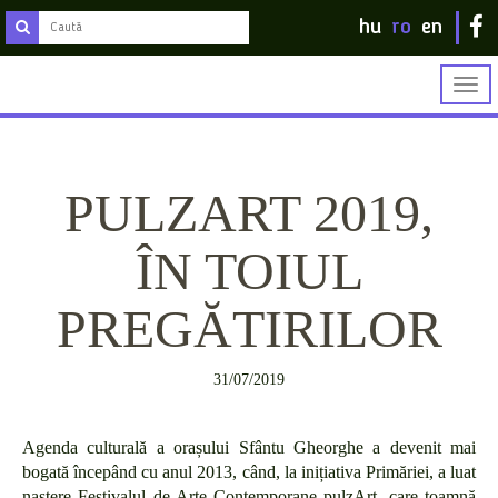
hu
ro
en
Togg
navig
PULZART 2019,
ÎN TOIUL
PREGĂTIRILOR
31/07/2019
Agenda culturală a orașului Sfântu Gheorghe a devenit mai
bogată începând cu anul 2013, când, la inițiativa Primăriei, a luat
naștere Festivalul de Arte Contemporane pulzArt, care toamnă