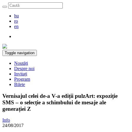
hu
ro
en
Toggle navigation
Noutăți
Despre noi
Invitați
Program
Bilete
Vernisajul celei de-a V-a ediții pulzArt: expoziție
SMS – o selecție a schimbului de mesaje ale
generației Z
Info
24/08/2017