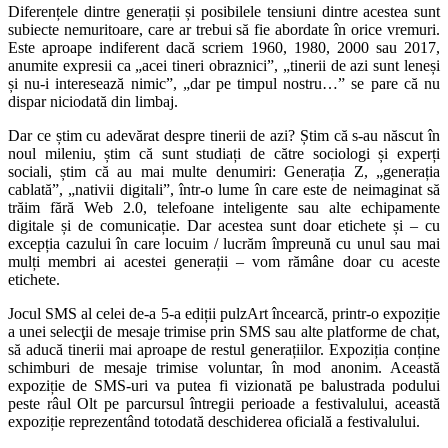
Diferențele dintre generații și posibilele tensiuni dintre acestea sunt
subiecte nemuritoare, care ar trebui să fie abordate în orice vremuri.
Este aproape indiferent dacă scriem 1960, 1980, 2000 sau 2017,
anumite expresii ca „acei tineri obraznici”, „tinerii de azi sunt leneși
și nu-i interesează nimic”, „dar pe timpul nostru…” se pare că nu
dispar niciodată din limbaj.
Dar ce știm cu adevărat despre tinerii de azi? Știm că s-au născut în
noul mileniu, știm că sunt studiați de către sociologi și experți
sociali, știm că au mai multe denumiri: Generația Z, „generația
cablată”, „nativii digitali”, într-o lume în care este de neimaginat să
trăim fără Web 2.0, telefoane inteligente sau alte echipamente
digitale și de comunicație. Dar acestea sunt doar etichete și – cu
excepția cazului în care locuim / lucrăm împreună cu unul sau mai
mulți membri ai acestei generații – vom rămâne doar cu aceste
etichete.
Jocul SMS al celei de-a 5-a ediții pulzArt încearcă, printr-o expoziție
a unei selecţii de mesaje trimise prin SMS sau alte platforme de chat,
să aducă tinerii mai aproape de restul generațiilor. Expoziția conține
schimburi de mesaje trimise voluntar, în mod anonim. Această
expoziție de SMS-uri va putea fi vizionată pe balustrada podului
peste râul Olt pe parcursul întregii perioade a festivalului, această
expoziție reprezentând totodată deschiderea oficială a festivalului.