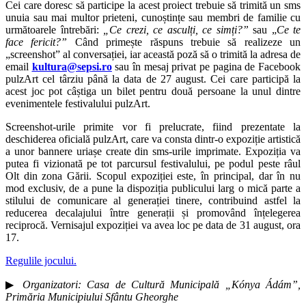
Cei care doresc să participe la acest proiect trebuie să trimită un sms
unuia sau mai multor prieteni, cunoștințe sau membri de familie cu
următoarele întrebări:
„
Ce crezi, ce asculți, ce simți?”
sau „
Ce te
face fericit?”
Când primește răspuns trebuie să realizeze un
„screenshot” al conversației, iar această poză să o trimită la adresa de
email
kultura@sepsi.ro
sau în mesaj privat pe pagina de Facebook
pulzArt cel târziu până la data de 27 august. Cei care participă la
acest joc pot câștiga un bilet pentru două persoane la unul dintre
evenimentele festivalului pulzArt.
Screenshot-urile primite vor fi prelucrate, fiind prezentate la
deschiderea oficială pulzArt, care va consta dintr-o expoziție artistică
a unor bannere uriașe create din sms-urile imprimate. Expoziția va
putea fi vizionată pe tot parcursul festivalului, pe podul peste râul
Olt din zona Gării. Scopul expoziției este, în principal, dar în nu
mod exclusiv, de a pune la dispoziția publicului larg o mică parte a
stilului de comunicare al generației tinere, contribuind astfel la
reducerea decalajului între generații și promovând înțelegerea
reciprocă. Vernisajul expoziției va avea loc pe data de 31 august, ora
17.
Regulile jocului.
▶
Organizatori: Casa de Cultură Municipală „Kónya Ádám”,
Primăria Municipiului Sfântu Gheorghe