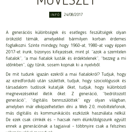
MŰVÉSZET
24/08/2017
INFÓ
A generációs különbségek és esetleges feszültségek olyan
örökzöld témák, amelyekkel bármilyen korban érdemes
foglalkozni. Szinte mindegy, hogy 1960-at, 1980-at vagy éppen
2017-et írunk, bizonyos kifejezések, mint pl. “azok a szemtelen
fiatalok”, “a mai fiatalok lusták és érdektelenek”, “bezzeg a mi
időnkben”, úgy tűnik, sosem kopnak ki a nyelvből.
De mit tudunk igazán ezekről a mai fiatalokról? Tudjuk, hogy
az ezredforduló után születtek, tudjuk, hogy szociológusok és
társadalom tudósok kutatják őket, tudjuk, hogy különböző
megnevezésekkel illetik őket: Z generáció, “bedrótozott
generáció”, “digitális bennszülöttek” egy olyan világban,
amelyben már elképzelhetetlen élni a Web 2.0, mobiltelefonok,
más digitális és kommunikációs eszközök használata nélkül.
De ezek csak címkék és – hacsak nem élünk/dolgozunk együtt
ennek a generációnak a tagjaival – többnyire csak a felszínes