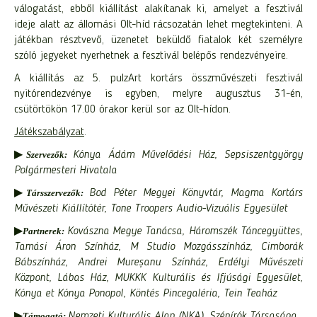
válogatást, ebből kiállítást alakítanak ki, amelyet a fesztivál
ideje alatt az állomási Olt-híd rácsozatán lehet megtekinteni. A
játékban résztvevő, üzenetet beküldő fiatalok két személyre
szóló jegyeket nyerhetnek a fesztivál belépős rendezvényeire.
A kiállítás az 5. pulzArt kortárs összművészeti fesztivál
nyitórendezvénye is egyben, melyre augusztus 31-én,
csütörtökön 17.00 órakor kerül sor az Olt-hídon.
Játékszabályzat
.
▶
Szervezők:
Kónya Ádám Művelődési Ház, Sepsiszentgyörgy
Polgármesteri Hivatala
▶
Társszervezők:
Bod Péter Megyei Könyvtár, Magma Kortárs
Művészeti Kiállítótér, Tone Troopers Audio-Vizuális Egyesület
▶
Partnerek:
Kovászna Megye Tanácsa, Háromszék Táncegyüttes,
Tamási Áron Színház, M Studio Mozgásszínház, Cimborák
Bábszínház,
Andrei Mureșanu Színház,
Erdélyi Művészeti
Központ, Lábas Ház, MUKKK Kulturális és Ifjúsági Egyesület,
Kónya et Kónya Ponopol, Köntés Pincegaléria, Tein Teaház
▶
Támogató:
Nemzeti Kulturális Alap (NKA), Szépírók Társasága