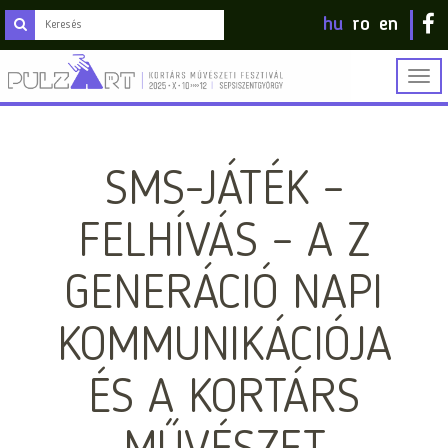
hu
ro
en
Togg
navig
SMS-JÁTÉK –
FELHÍVÁS – A Z
GENERÁCIÓ NAPI
KOMMUNIKÁCIÓJA
ÉS A KORTÁRS