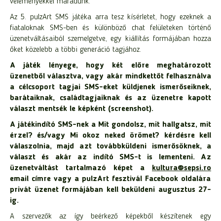
véleményekkel maradunk.
Az 5. pulzArt SMS játéka arra tesz kísérletet, hogy ezeknek a
fiataloknak SMS-ben és különböző chat felületeken történő
üzenetváltásaiból szemelgetve, egy kiállítás formájában hozza
őket közelebb a többi generáció tagjához.
A játék lényege, hogy két előre meghatározott
üzenetből választva, vagy akár mindkettőt felhasználva
a célcsoport tagjai SMS-eket küldjenek ismerőseiknek,
barátaiknak, családtagjaiknak és az üzenetre kapott
választ mentsék le képként (screenshot).
A játékindító SMS-nek
a Mit gondolsz, mit hallgatsz, mit
érzel? és/vagy Mi okoz neked örömet? kérdésre kell
válaszolnia, majd azt továbbküldeni ismerősöknek, a
választ és akár az indító SMS-t is lementeni.
Az
üzenetváltást tartalmazó képet a
kultura@sepsi.ro
email címre vagy a pulzArt fesztivál Facebook oldalára
privát üzenet formájában kell beküldeni augusztus 27-
ig.
A szervezők az így beérkező képekből készítenek egy