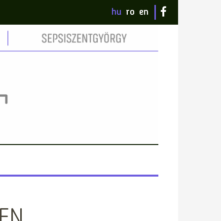
hu
ro
en
BEN