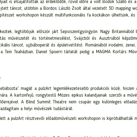
yait
is elsajátították az érdeklődők, rövid időre a volt Bodok Szálló és
ejtett táncot, utóbbin a Bordos László Zsolt által vezetett 3D mapping wo
 építészet workshopon készült multifunkcionális fa kockákon ülhettünk, és
eztek, legtöbbjük először járt Sepsiszentgyörgyön. Nagy Britanniából bá
gatás művészetét és történetmesélést, Svájcból és Ausztriából képzőmű
ikális táncot, ujjbáboperát és épületvetítést. Romániából irodalmi, zenei
sát a Tein Teaházban, Daniel Spoerri tárlatát pedig a MAGMA Kortárs Művé
t
ebábozta“ magát a pulzArt legemlékezetesebb produkciói közé, hiszen az
mára. A kartonfejű, rongytestű Mózes epikus kalandjainak szerzői a művé
lőerejével. A Blind Summit Theatre nem csupán egy különleges előadá
azdagítani a helyi művészek tudástárát.
lett a pulzArt résztvevői előadóművészeti workshopon is kipróbálhatták 