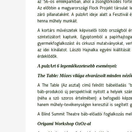
az ‘56-os emlékparkban, ahol a
zsonglőrködés fortél
Az előbbin a magyarországi Flock Projekt társulat l
záró pillanataként. A pulzArt ideje alatt a Fesztivál
henna műhely munkáit.
A kortárs művészetek képviselői több országból érk
szintetizátort kaptunk, Egyiptomból a papírhajto
gyermekfoglalkozást és cirkuszi mutatványokat, vert
az idei kínálatot. László Hajnalka egyéni kiállítá
érdeklődők.
A pulzArt 6 legemlékezetesebb eseményei:
The Table: Mózes világa elvarázsolt minden néző
A The Table (Az asztal) című felnőtt bábelőadás “b
báb-produkció új perspektívát nyitott a helyiek szá
(néha a szó szoros értelmében): a befogadó képze
hanem műhely-tevékenységen keresztül is segített g
A Blind Summit Theatre báb-előadói foglalkozás mel
Origami Workshop OzOz-al