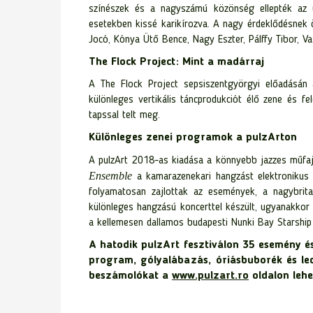
színészek és a nagyszámú közönség ellepték az ud
esetekben kissé karikírozva. A nagy érdeklődésnek 
Jocó, Kónya Ütő Bence, Nagy Eszter, Pálffy Tibor, V
The Flock Project: Mint a madárraj
A The Flock Project sepsiszentgyörgyi előadásán
különleges vertikális táncprodukciót élő zene és f
tapssal telt meg.
Különleges zenei programok a pulzArton
A pulzArt 2018-as kiadása a könnyebb jazzes műfaj
Ensemble
a kamarazenekari hangzást elektronikus b
folyamatosan zajlottak az események, a nagybrit
különleges hangzású koncerttel készült, ugyanakkor
a kellemesen dallamos budapesti Nunki Bay Starship 
A hatodik pulzArt fesztiválon 35 esemény é
program, gólyalábazás, óriásbuborék és le
beszámolókat a
www.pulzart.ro
oldalon lehe