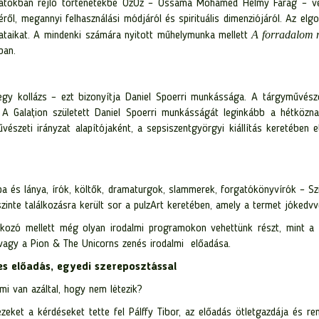
latokban rejlő történetekbe OzOz – Ossama Mohamed Helmy Farag – vez
ről, megannyi felhasználási módjáról és spirituális dimenziójáról. Az el
A forradalom 
ataikat. A mindenki számára nyitott műhelymunka mellett
ban.
egy kollázs – ezt bizonyítja Daniel Spoerri munkássága. A tárgyművésze
k. A Galațion született Daniel Spoerri munkásságát leginkább a hétközna
vészeti irányzat alapítójaként, a sepsiszentgyörgyi kiállítás keretében
a és lánya, írók, költők, dramaturgok, slammerek, forgatókönyvírók – S
inte találkozásra került sor a pulzArt keretében, amely a termet jókedvvel
lkozó mellett még olyan irodalmi programokon vehettünk részt, mint a 
vagy a Pion & The Unicorns zenés irodalmi előadása.
es előadás, egyedi szereposztással
mi van azáltal, hogy nem lėtezik?
ezeket a kérdéseket tette fel Pálffy Tibor, az előadás ötletgazdája és 