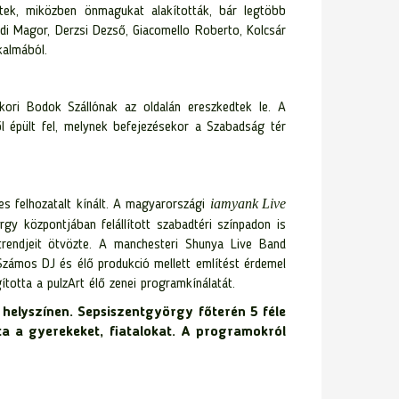
ltek, miközben önmagukat alakították, bár legtöbb
di Magor, Derzsi Dezső, Giacomello Roberto, Kolcsár
kalmából.
ori Bodok Szállónak az oldalán ereszkedtek le. A
ől épült fel, melynek befejezésekor a Szabadság tér
iamyank Live
s felhozatalt kínált. A magyarországi
gy központjában felállított szabadtéri színpadon is
rendjeit ötvözte. A manchesteri Shunya Live Band
Számos DJ és élő produkció mellett említést érdemel
totta a pulzArt élő zenei programkínálatát.
helyszínen. Sepsiszentgyörgy főterén 5 féle
a a gyerekeket, fiatalokat. A programokról