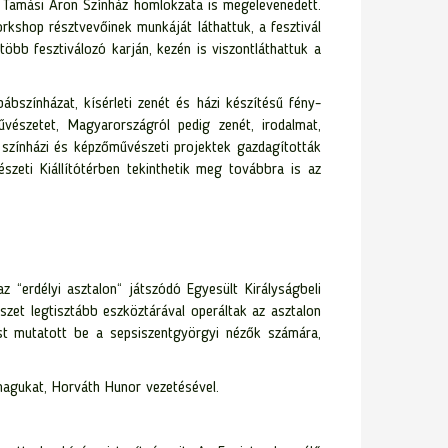
 a Tamási Áron Színház homlokzata is megelevenedett.
rkshop résztvevőinek munkáját láthattuk, a fesztivál
 több fesztiválozó karján, kezén is viszontláthattuk a
bszínházat, kísérleti zenét és házi készítésű fény-
vészetet, Magyarországról pedig zenét, irodalmat,
, színházi és képzőművészeti projektek gazdagították
szeti Kiállítótérben tekinthetik meg továbbra is az
 “erdélyi asztalon“ játszódó Egyesült Királyságbeli
szet legtisztább eszköztárával operáltak az asztalon
st mutatott be a sepsiszentgyörgyi nézők számára,
magukat, Horváth Hunor vezetésével.