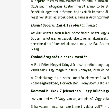
A papírhajtogatás művészetének titkaiba, a mozdu
OzOz papírhajtogatás közben mesélt annak történeté
felnőttek egyaránt örömmel hajtogatták kedvenc áll
részt vehettek az érdeklődők a Tamási Áron Színház
Daniel Spoerri: Eat Art és objektművészet
Az élet összes területéről boronálható össze egy-
Spoerri alkotásai évtizedek elteltével is aktuálisa
szerelhető terítékekkel alapozta meg, az Eat Art mű
30-ig.
Családlátogatás a sorok mentén
A Bod Péter Megyei Könyvtár dísztermében anya, ap
vendégeink. Egy meghitt, derűs, könnyed, intim és ősz
A Családlátogatás a sorok mentén elnevezésű talá
közönségtalálkozó, Horváth Benji könyvbemutatója 
Kocsmai hurkok 7 jelenetben – egy különleg
“Az van, ami van? Vagy van az, ami nincs? Vagy vala
S ha valami nincs, van azėrt, mert valaha volt?“ – 