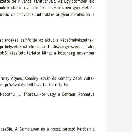
ette be kíváncsi tanítványait. Az Egyiptomban élő
gondolkodtató rövid elmélkedések közben gyerekek és
madarai
elnevezésű interaktív origami installáción is
t érdekes színfoltja az aktuális képzőművészetnek,
pi helyzetükből elmozdított, dísztárgy-szerűen falra
 ebből készített tárlatot láthat a közönség november
zirmay Ágnes, Kemény István és Kemény Zsófi voltak
, prózával és költészettel töltötte be.
Nepothu’ lui Thoreau kör vagy a Centauri Pennatus
rendezője. A Szimplában és a hozzá tartozó kertben a