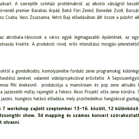
vart. A szereplők színházi problémákról, az alkotói válságról beszé
örvendő premier Barabás Árpád, Bekő Fóri Zenkő, Benedek Zsolt, Bocsár
ass Csaba, Vass Zsuzsanna, Vetró Baji előadásában állt össze a pulzArt al
 az akrobata-táncosok a város egyik legmagasabb épületének, az egyk
elolvasás kísérte. A produkció rövid, erős intenzitású mozgás-jelenetekb
októl a gondolkodós, komolyzenébe forduló zenei programokig, különlege
eütésű zenével, valamint videóprojekcióval erősítette. A Sepsiszentgyör
anniai Rhi énekesnő produkciója a mainstream és pop zene aktuális t
 a jazzesebb műfaj rajongóit a Fekecs Ákos Projekt vitte zenei körútra. 
jazzes, loungeos hatású előadása, mely pszichedelikus hangzással gazdagí
s 7 workshop zajlott szeptember 13-16. között, 12 különböző 
dzsonglőr show, 3d mapping és számos koncert szórakoztatt
t olvasni.