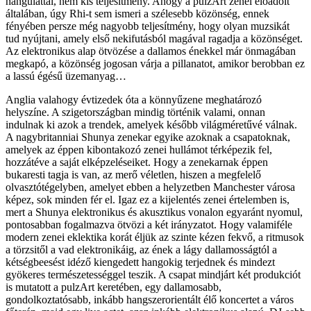
hangulattal, nem kis teljesítmény. Ahogy a pulzArt zenei előadóit
általában, úgy Rhi-t sem ismeri a szélesebb közönség, ennek
fényében persze még nagyobb teljesítmény, hogy olyan muzsikát
tud nyújtani, amely első nekifutásból magával ragadja a közönséget.
Az elektronikus alap ötvözése a dallamos énekkel már önmagában
megkapó, a közönség jogosan várja a pillanatot, amikor berobban ez
a lassú égésű üzemanyag…
Anglia valahogy évtizedek óta a könnyűzene meghatározó
helyszíne. A szigetországban mindig történik valami, onnan
indulnak ki azok a trendek, amelyek később világméretűvé válnak.
A nagybritanniai Shunya zenekar egyike azoknak a csapatoknak,
amelyek az éppen kibontakozó zenei hullámot térképezik fel,
hozzátéve a saját elképzeléseiket. Hogy a zenekarnak éppen
bukaresti tagja is van, az merő véletlen, hiszen a megfelelő
olvasztótégelyben, amelyet ebben a helyzetben Manchester városa
képez, sok minden fér el. Igaz ez a kijelentés zenei értelemben is,
mert a Shunya elektronikus és akusztikus vonalon egyaránt nyomul,
pontosabban fogalmazva ötvözi a két irányzatot. Hogy valamiféle
modern zenei eklektika korát éljük az szinte kézen fekvő, a ritmusok
a törzsitől a vad elektronikáig, az ének a lágy dallamosságtól a
kétségbeesést idéző kiengedett hangokig terjednek és mindezt
gyökeres természetességgel teszik. A csapat mindjárt két produkciót
is mutatott a pulzArt keretében, egy dallamosabb,
gondolkoztatósabb, inkább hangszerorientált élő koncertet a város