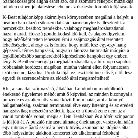
Szándékosságról aligha eshet szó, de a szombati fellépők muzsikája
minden estben jó aláfestése lehetne az ősziesbe forduló időjárásnak.
K-Beat tulajdonképp akármilyen környezetben megállná a helyét, a
beatboxban utazó csíkszeredai srác bármennyire is illeszkedik a
nemzetközi beatbox trendekbe, valahogy meghatározhatatlanul
hazai marad. Hosszú gondolkodási idő kell, és alapos figyelem,
hogy nézőként tetten lehessen érni a szájmozgás által teremtett
lehetőségeket, ahogy az is fontos, hogy mitől lesz egy-egy hang
gépszerű, fémes hangzású, hogyan utánozza lantmadár módjára a
legkülönbözőbb samplerekből kipréselhető hangokat egy emberi
lény. K-Beatben energiája meghatározhatatlan, a hip-hop csapatok
robbanását hordozza magában, mintha valami ellen folyamatosan
szót emelne, lázadna. Produkcióját ez teszi lebilincselővé, ettől lesz
egyedi és szerencsénkre az előadó által megismételhető.
Rhi, a kanadai származású, általában Londonban munkálkodó
énekesnő figyelemre méltó: amit ő képvisel, az minden bizonnyal a
popzene és az alternatív vonal közti finom határ, ami a könnyű
hallgathatóság, szakmai terminussal élve easy listening és az eredeti
hangzásvilág metszetén születik. Igaz ez a típusú zene nem az a
vadul tombolós vonal, mégis a Tein Teaházban és a főtéri színpadon
is jól jött át. A pulzáló ritmusra álmatag énekhangot varázsolni talán
egy rutinos előadó számára nem kihívás, azonban az időjárás által
több helyszínűre alakított koncertet két alkalommal feltölteni