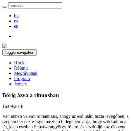
hu
ro
en
Toggle navigation
Hírek
Rólunk
Meghívottak
Program
Jegyek
Bőrig ázva a ritmusban
16/09/2018
Van abban valami romantikus, ahogy az eső utáni tiszta levegőben, a
szeptember őszre figyelmeztető hidegében várja, hogy szikkadjon a
tér, jelen esetben Sepsiszentgyörgy főtere, és kezdődjön az élő zene.