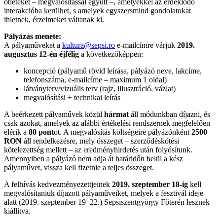
ötleteket – megvalósítással együtt –, amelyekkel az érdeklődő
interakcióba kerülhet, s amelyek egyszersmind gondolatokat
ihletnek, érzelmeket váltanak ki.
Pályázás menete:
A pályaműveket a
kultura@sepsi.ro
e-mailcímre várjuk
2019.
augusztus 12-én éjfélig
a következőképpen:
koncepció (pályamű rövid leírása, pályázó neve, lakcíme,
telefonszáma, e-mailcíme – maximum 1 oldal)
látványterv/vizuális terv (rajz, illusztráció, vázlat)
megvalósítási + technikai leírás
A beérkezett pályaművek közül
hármat
áll módunkban díjazni, és
csak azokat, amelyek az alábbi értékelési rendszernek megfelelően
elérik a
80 pont
ot. A megvalósítás költségeire pályázónként
2500
RON
áll rendelkezésre, mely összeget – szerződéskötési
kötelezettség mellett – az eredményhirdetés után folyósítunk.
Amennyiben a pályázó nem adja át határidőn belül a kész
pályaművet, vissza kell fizetnie a teljes összeget.
A felhívás kedvezményezettjeinek
2019. szeptember 18-ig
kell
megvalósítaniuk díjazott pályaműveiket, melyek a fesztivál ideje
alatt (2019. szeptember 19–22.) Sepsiszentgyörgy Főterén lesznek
kiállítva.