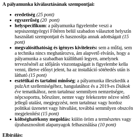
A pályamunka kiválasztásának szempontjai:
eredetiség
(25 pont)
egyszerűség
(20 pont)
helyspecifikum
: a pályamunka figyelembe veszi a
sepsiszentgyörgyi Főtéren belül szabadon választott helyszín
használati szempontjait és hasznosítja annak adottságait
(15
pont)
megvalósíthatóság és igényes kivitelezés:
sem a műfaj, sem
a technika nincs meghatározva, ám alapvető elvárás, hogy a
pályamunka a szabadban kiállítható legyen, amelynek
tervezésénél az időjárás viszontagságait is figyelembe kella
venni, illetve előnyt jelent, ha az installáció sötétedés után is
látható
(15 pont)
esztétikai és tartalmi minőség
: a pályamunka illeszkedik a
pulzArt szellemiségéhez, hangulatához és a 2019-es
Diákok
éve
tematikához, nem tartalmaz semmilyen nemzetiségre,
népcsoportra, bőrszínre, nemre vagy felekezetre nézve sértő
jellegű utalást, megjegyzést, nem tartalmaz vagy hordoz
politikai üzenetet vagy hitvallást, továbbá semmilyen obszcén
megjelenítést
(15 pont)
költséghatékony megoldás:
külön öröm a természetes vagy
újrahasznosított alapanyagok felhasználása
(10 pont)
Elbírálás: