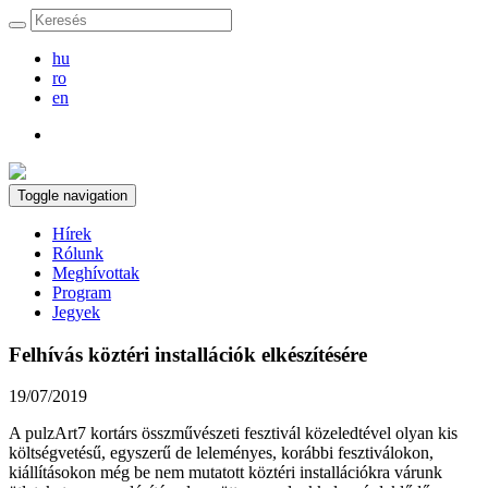
hu
ro
en
Toggle navigation
Hírek
Rólunk
Meghívottak
Program
Jegyek
Felhívás köztéri installációk elkészítésére
19/07/2019
A pulzArt7 kortárs összművészeti fesztivál közeledtével olyan kis
költségvetésű, egyszerű de leleményes, korábbi fesztiválokon,
kiállításokon még be nem mutatott köztéri installációkra várunk