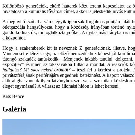
Különböző generációk, eltérő hátterek közt teremt kapcsolatot az ö
hivatalosan a kulturális fővárosi címet, akkor is jeleskedik nívós kult
A megnyitó ezúttal a város egyik igencsak forgalmas pontján talált 
ötletgazdája hangsúlyozta, hogy a közösség irányában történő nyit
gondolkodnak ők, mi foglalkoztatja őket. A nyitás más irányban is mű
a központot.
Hogy a szakemberek kit is neveznek Z generációnak, illetve, hogy
Mindenesetre létezik egy, az előző nemzedékhez képest jól körülírha
tátongó szakadék tanúskodik. „Menjenek inkább tanulni, dolgozni, p
expoziție?”
és innen szitokszavakba fullad a mondat. A reakciók kó
hallgatsz? Mi okoz neked örömöt?
– teszi fel a kérdést a projekt
privátszférájának perifériájára engednek betekintést. A kapott válasz
akik aligha vannak ilyen látványhoz szokva, a szokatlan közlésfor
eleget egymással? A választ az állomási hídon is lehet keresni.
Kiss Bence
Galéria