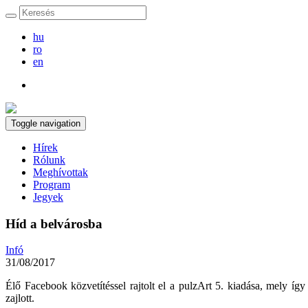
hu
ro
en
Toggle navigation
Hírek
Rólunk
Meghívottak
Program
Jegyek
Híd a belvárosba
Infó
31/08/2017
Élő Facebook közvetítéssel rajtolt el a pulzArt 5. kiadása, mely í
zajlott.