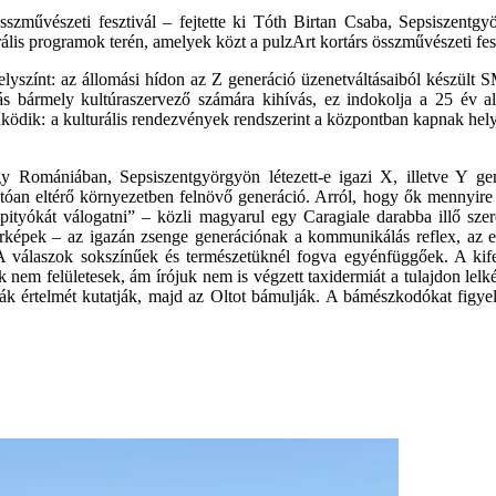
sszművészeti fesztivál – fejtette ki Tóth Birtan Csaba, Sepsiszentgy
urális programok terén, amelyek közt a pulzArt kortárs összművészeti fesz
helyszínt: az állomási hídon az Z generáció üzenetváltásaiból készült 
ás bármely kultúraszervező számára kihívás, ez indokolja a 25 év ala
ködik: a kulturális rendezvények rendszerint a központban kapnak helyet
 Romániában, Sepsiszentgyörgyön létezett-e igazi X, illetve Y gener
tóan eltérő környezetben felnövő generáció. Arról, hogy ők mennyire 
ityókát válogatni” – közli magyarul egy Caragiale darabba illő szere
rképek – az igazán zsenge generációnak a kommunikálás reflex, az e
. A válaszok sokszínűek és természetüknél fogva egyénfüggőek. A kif
ok nem felületesek, ám írójuk nem is végzett taxidermiát a tulajdon lel
mák értelmét kutatják, majd az Oltot bámulják. A bámészkodókat figy