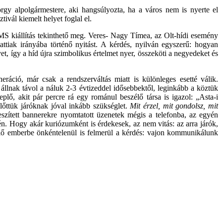
örgy alpolgármestere, aki hangsúlyozta, ha a város nem is nyerte el
tivál kiemelt helyet foglal el.
SMS kiállítás tekinthető meg. Veres- Nagy Tímea, az Olt-hídi esemény
ttiak irányába történő nyitást. A kérdés, nyilván egyszerű: hogyan
, így a híd újra szimbolikus értelmet nyer, összeköti a negyedeket és
áció, már csak a rendszerváltás miatt is különleges esetté válik.
állnak távol a náluk 2-3 évtizeddel idősebbektől, leginkább a köztük
plő, akit pár percre rá egy románul beszélő társa is igazol: „
Asta-i
lőttük járóknak jóval inkább szükséglet.
Mit érzel, mit gondolsz, mit
eszített bannerekre nyomtatott üzenetek mégis a telefonba, az egyén
kén. Hogy akár kuriózumként is érdekesek, az nem vitás: az arra járók,
elő emberbe önkéntelenül is felmerül a kérdés: vajon kommunikálunk