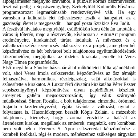
alpolgármester megnyitó szavaiból, a pulzArt kortárs összművészeti
fesztivál pedig a Sepsiszentgyörgy Székelyföld Kulturális Fővárosa
programsorozat legmarkánsabb rendezvényévé vált. Ha egy
városban a kulturális élet fejlesztésére teszik a hangsúlyt, az a
gazdasági életet is megpezsdíti – hangsúlyozta Sztakics Éva-Judit.
A fesztivál hivatalos megnyitóját csütörtökön kora délután tartották a
város új főterén, majd a résztvevők, kíváncsian a VitrinArt program
eredményeire, kirakatnéző túrára indultak. A művészet és a
vállalkozói szféra szerencsés találkozása ez a projekt, amelyben hét
képzőművész és hét belvárosi bolt tulajdonosa együttműködésének
köszönhetően, megújultak az üzletek kirakatai, emelte ki Veres
Nagy Tímea programfelelős.
Első megálló a Sándor házaspár által működtetett Júlia ajándékbolt
volt, ahol Veres Imola csíkszeredai képzőművész az ősz témáját
felhasználva, harmonikus, részletgazdag, saját alkotásokkal is
színesítette a kirakatot. A Luxor férfi divatáru kirakatába Péter Eszter
sepsiszentgyörgyi képzőművész olyan papíröltönyt készített,
amelynek galléra megsokszorozódik, így válik szárnyaló
műalkotássá. Simon Rozália, a bolt tulajdonosa, elmondta, örömmel
fogadta a kezdeményezést, régóta kívánta a változást, nyitott a
folytatásra is. Hasonlóképpen beszélt Kópis Zoltán, a mézesbolt
tulajdonosa, kiemelve, hogy azonnal éreztette a hatását az
átrendezett kirakat, megállnak az emberek, megnézik, erre korábban
nem volt példa. Ferencz S. Apor csíkszeredai képzőművész a
korabeli fotókkal, régi és modern, méhészethez szükséges tárgyakat