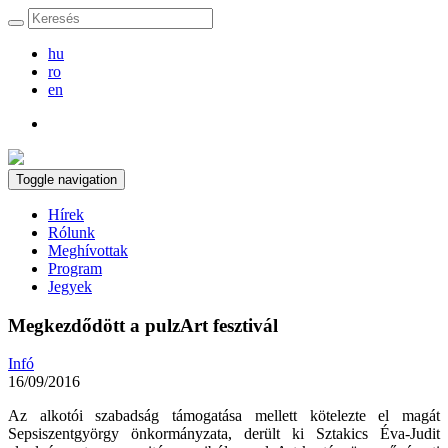
hu
ro
en
Toggle navigation
Hírek
Rólunk
Meghívottak
Program
Jegyek
Megkezdődött a pulzArt fesztivál
Infó
16/09/2016
Az alkotói szabadság támogatása mellett kötelezte el magát
Sepsiszentgyörgy önkormányzata, derült ki Sztakics Éva-Judit