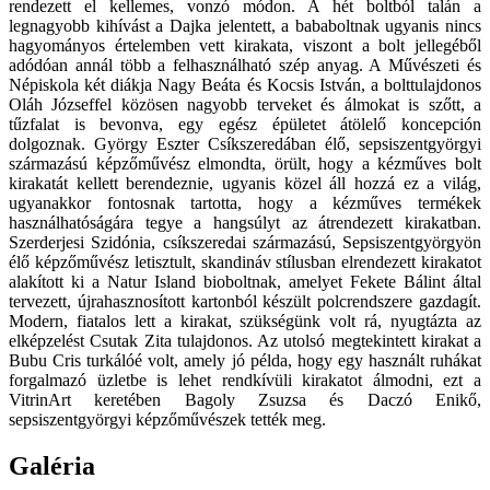
rendezett el kellemes, vonzó módon. A hét boltból talán a
legnagyobb kihívást a Dajka jelentett, a bababoltnak ugyanis nincs
hagyományos értelemben vett kirakata, viszont a bolt jellegéből
adódóan annál több a felhasználható szép anyag. A Művészeti és
Népiskola két diákja Nagy Beáta és Kocsis István, a bolttulajdonos
Oláh Józseffel közösen nagyobb terveket és álmokat is szőtt, a
tűzfalat is bevonva, egy egész épületet átölelő koncepción
dolgoznak. György Eszter Csíkszeredában élő, sepsiszentgyörgyi
származású képzőművész elmondta, örült, hogy a kézműves bolt
kirakatát kellett berendeznie, ugyanis közel áll hozzá ez a világ,
ugyanakkor fontosnak tartotta, hogy a kézműves termékek
használhatóságára tegye a hangsúlyt az átrendezett kirakatban.
Szerderjesi Szidónia, csíkszeredai származású, Sepsiszentgyörgyön
élő képzőművész letisztult, skandináv stílusban elrendezett kirakatot
alakított ki a Natur Island bioboltnak, amelyet Fekete Bálint által
tervezett, újrahasznosított kartonból készült polcrendszere gazdagít.
Modern, fiatalos lett a kirakat, szükségünk volt rá, nyugtázta az
elképzelést Csutak Zita tulajdonos. Az utolsó megtekintett kirakat a
Bubu Cris turkálóé volt, amely jó példa, hogy egy használt ruhákat
forgalmazó üzletbe is lehet rendkívüli kirakatot álmodni, ezt a
VitrinArt keretében Bagoly Zsuzsa és Daczó Enikő,
sepsiszentgyörgyi képzőművészek tették meg.
Galéria