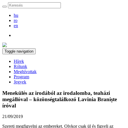
hu
ro
en
Toggle navigation
Hírek
Rólunk
Meghívottak
Program
Jegyek
Menekülés az irodából az irodalomba, teaházi
megállóval – közönségtalálkozó Lavinia Braniște
íróval
21/09/2019
Szereti megfigyelni az embereket. Olykor csak ül és figyeli az