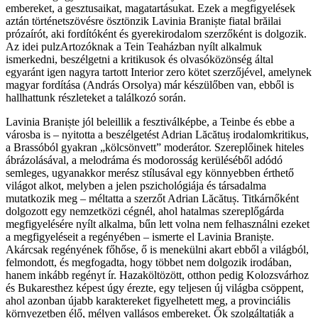
embereket, a gesztusaikat, magatartásukat. Ezek a megfigyelések
aztán történetszövésre ösztönzik Lavinia Braniște fiatal brăilai
prózaírót, aki fordítóként és gyerekirodalom szerzőként is dolgozik.
Az idei pulzArtozóknak a Tein Teaházban nyílt alkalmuk
ismerkedni, beszélgetni a kritikusok és olvasóközönség által
egyaránt igen nagyra tartott Interior zero kötet szerzőjével, amelynek
magyar fordítása (András Orsolya) már készülőben van, ebből is
hallhattunk részleteket a találkozó során.
Lavinia Braniște jól beleillik a fesztiválképbe, a Teinbe és ebbe a
városba is – nyitotta a beszélgetést Adrian Lăcătuș irodalomkritikus,
a Brassóból gyakran „kölcsönvett” moderátor. Szereplőinek hiteles
ábrázolásával, a melodráma és modorosság kerüléséből adódó
semleges, ugyanakkor merész stílusával egy könnyebben érthető
világot alkot, melyben a jelen pszichológiája és társadalma
mutatkozik meg – méltatta a szerzőt Adrian Lăcătuș. Titkárnőként
dolgozott egy nemzetközi cégnél, ahol hatalmas szereplőgárda
megfigyelésére nyílt alkalma, bűn lett volna nem felhasználni ezeket
a megfigyeléseit a regényében – ismerte el Lavinia Braniște.
Akárcsak regényének főhőse, ő is menekülni akart ebből a világból,
felmondott, és megfogadta, hogy többet nem dolgozik irodában,
hanem inkább regényt ír. Hazaköltözött, otthon pedig Kolozsvárhoz
és Bukaresthez képest úgy érezte, egy teljesen új világba csöppent,
ahol azonban újabb karaktereket figyelhetett meg, a provinciális
környezetben élő, mélyen vallásos embereket. Ők szolgáltatják a