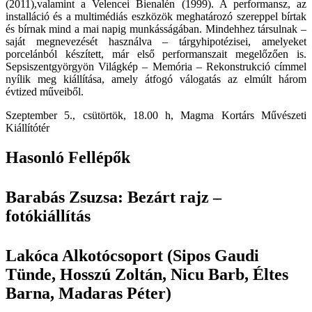
(2011),valamint a Velencei Bienalén (1999). A performansz, az
installáció és a multimédiás eszközök meghatározó szereppel bírtak
és bírnak mind a mai napig munkásságában. Mindehhez társulnak –
saját megnevezését használva – tárgyhipotézisei, amelyeket
porcelánból készített, már első performanszait megelőzően is.
Sepsiszentgyörgyön Világkép – Memória – Rekonstrukció címmel
nyílik meg kiállítása, amely átfogó válogatás az elmúlt három
évtized műveiből.
Szeptember 5., csütörtök, 18.00 h, Magma Kortárs Művészeti
Kiállítótér
Hasonló Fellépők
Barabás Zsuzsa: Bezárt rajz –
fotókiállítás
Lakóca Alkotócsoport (Sipos Gaudi
Tünde, Hosszú Zoltán, Nicu Barb, Éltes
Barna, Madaras Péter)