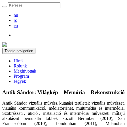
hu
ro
en
Toggle navigation
Hírek
Rólunk
Meghívottak
Program
Jegyek
Antik Sándor: Világkép – Memória – Rekonstrukció
Antik Sándor vizuális művész kutatási területei: vizuális művészet,
vizuális kommunikáció, médiatörténet, multimédia és intermédia.
Szobrászati-, akció-, installáció és intermédia művészeti műfajú
alkotásait bemutatta többek között Berlinben (2010), San
Franciscóban (2010), Londonban (2011), Milanóban