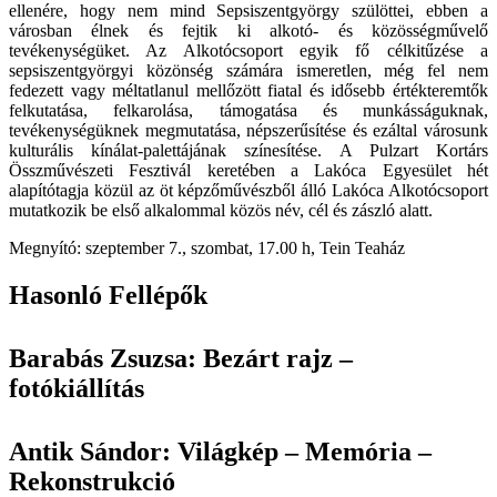
ellenére, hogy nem mind Sepsiszentgyörgy szülöttei, ebben a
városban élnek és fejtik ki alkotó- és közösségművelő
tevékenységüket. Az Alkotócsoport egyik fő célkitűzése a
sepsiszentgyörgyi közönség számára ismeretlen, még fel nem
fedezett vagy méltatlanul mellőzött fiatal és idősebb értékteremtők
felkutatása, felkarolása, támogatása és munkásságuknak,
tevékenységüknek megmutatása, népszerűsítése és ezáltal városunk
kulturális kínálat-palettájának színesítése. A Pulzart Kortárs
Összművészeti Fesztivál keretében a Lakóca Egyesület hét
alapítótagja közül az öt képzőművészből álló Lakóca Alkotócsoport
mutatkozik be első alkalommal közös név, cél és zászló alatt.
Megnyító: szeptember 7., szombat, 17.00 h, Tein Teaház
Hasonló Fellépők
Barabás Zsuzsa: Bezárt rajz –
fotókiállítás
Antik Sándor: Világkép – Memória –
Rekonstrukció