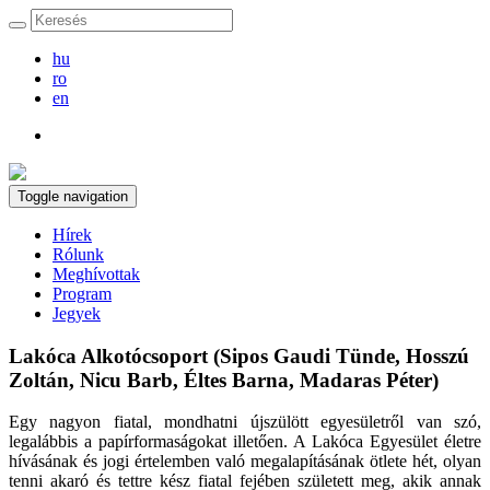
hu
ro
en
Toggle navigation
Hírek
Rólunk
Meghívottak
Program
Jegyek
Lakóca Alkotócsoport (Sipos Gaudi Tünde, Hosszú
Zoltán, Nicu Barb, Éltes Barna, Madaras Péter)
Egy nagyon fiatal, mondhatni újszülött egyesületről van szó,
legalábbis a papírformaságokat illetően. A Lakóca Egyesület életre
hívásának és jogi értelemben való megalapításának ötlete hét, olyan
tenni akaró és tettre kész fiatal fejében született meg, akik annak