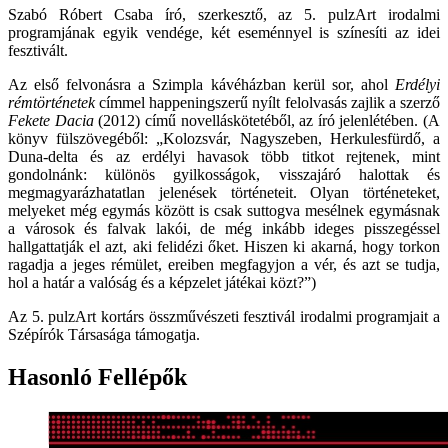
Szabó Róbert Csaba író, szerkesztő, az 5. pulzArt irodalmi
programjának egyik vendége, két eseménnyel is színesíti az idei
fesztivált.
Az első felvonásra a Szimpla kávéházban kerül sor, ahol
Erdélyi
rémtörténetek
címmel happeningszerű nyílt felolvasás zajlik a szerző
Fekete Dacia
(2012) című novelláskötetéből, az író jelenlétében. (A
könyv fülszövegéből: „Kolozsvár, Nagyszeben, Herkulesfürdő, a
Duna-delta és az erdélyi havasok több titkot rejtenek, mint
gondolnánk: különös gyilkosságok, visszajáró halottak és
megmagyarázhatatlan jelenések történeteit. Olyan történeteket,
melyeket még egymás között is csak suttogva mesélnek egymásnak
a városok és falvak lakói, de még inkább ideges pisszegéssel
hallgattatják el azt, aki felidézi őket. Hiszen ki akarná, hogy torkon
ragadja a jeges rémület, ereiben megfagyjon a vér, és azt se tudja,
hol a határ a valóság és a képzelet játékai közt?”)
Az 5. pulzArt kortárs összművészeti fesztivál irodalmi programjait a
Szépírók Társasága támogatja.
Hasonló Fellépők