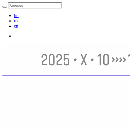
hu
ro
en