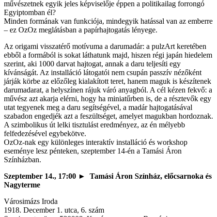
művészetnek egyik jeles képviselője éppen a politikailag forrongó
Egyiptomban él?
Minden formának van funkciója, mindegyik hatással van az emberre
– ez OzOz meglátásban a papírhajtogatás lényege.
Az origami visszatérő motívuma a darumadár: a pulzArt keretében
ebből a formából is sokat láthatunk majd, hiszen régi japán hiedelem
szerint, aki 1000 darvat hajtogat, annak a daru teljesíti egy
kívánságát. Az installáció látogatói nem csupán passzív nézőként
járják körbe az előzőleg kialakított teret, hanem maguk is készítenek
darumadarat, a helyszínen rájuk váró anyagból. A cél kézen fekvő: a
művész azt akarja elérni, hogy ha miniatűrben is, de a résztevők egy
utat tegyenek meg a daru segítségével, a madár hajtogatásával
szabadon engedjék azt a feszültséget, amelyet magukban hordoznak.
A szimbolikus út lelki tisztulást eredményez, az én mélyebb
felfedezésével egybekötve.
OzOz-nak egy különleges interaktív installáció és workshop
eseménye lesz pénteken, szeptember 14-én a Tamási Áron
Színházban.
Szeptember 14., 17:00 ► Tamási Áron Színház, előcsarnoka és
Nagyterme
Városimázs Iroda
1918. December 1. utca, 6. szám