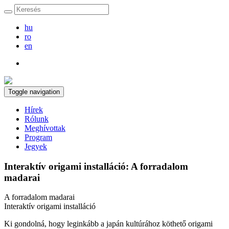
hu
ro
en
Toggle navigation
Hírek
Rólunk
Meghívottak
Program
Jegyek
Interaktív origami installáció: A forradalom
madarai
A forradalom madarai
Interaktív origami installáció
Ki gondolná, hogy leginkább a japán kultúrához köthető origami