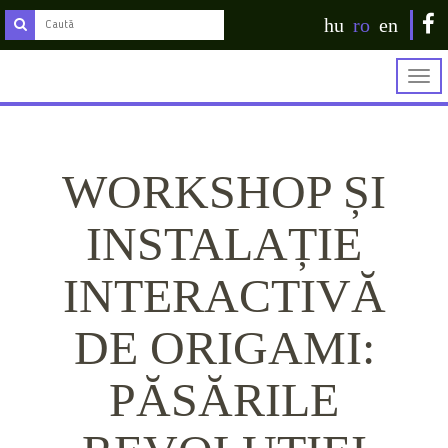
hu
ro
en
Togg
navig
WORKSHOP ȘI
INSTALAȚIE
INTERACTIVĂ
DE ORIGAMI:
PĂSĂRILE