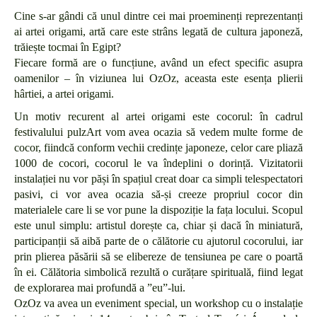
Cine s-ar gândi că unul dintre cei mai proeminenți reprezentanți
ai artei origami, artă care este strâns legată de cultura japoneză,
trăiește tocmai în Egipt?
Fiecare formă are o funcțiune, având un efect specific asupra
oamenilor – în viziunea lui OzOz, aceasta este esența plierii
hârtiei, a artei origami.
Un motiv recurent al artei origami este cocorul: în cadrul
festivalului pulzArt vom avea ocazia să vedem multe forme de
cocor, fiindcă conform vechii credințe japoneze, celor care pliază
1000 de cocori, cocorul le va îndeplini o dorință. Vizitatorii
instalației nu vor păși în spațiul creat doar ca simpli telespectatori
pasivi, ci vor avea ocazia să-și creeze propriul cocor din
materialele care li se vor pune la dispoziție la fața locului. Scopul
este unul simplu: artistul dorește ca, chiar și dacă în miniatură,
participanții să aibă parte de o călătorie cu ajutorul cocorului, iar
prin plierea păsării să se elibereze de tensiunea pe care o poartă
în ei. Călătoria simbolică rezultă o curățare spirituală, fiind legat
de explorarea mai profundă a ”eu”-lui.
OzOz va avea un eveniment special, un workshop cu o instalație