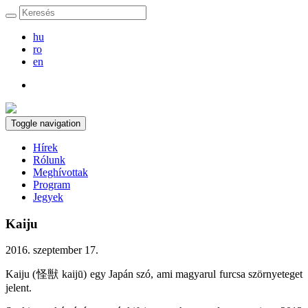
hu
ro
en
Toggle navigation
Hírek
Rólunk
Meghívottak
Program
Jegyek
Kaiju
2016. szeptember 17.
Kaiju (怪獣 kaijū) egy Japán szó, ami magyarul furcsa szörnyeteget
jelent.