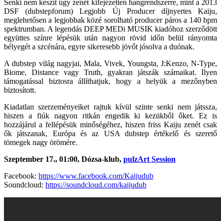
Senki nem készít úgy zenét kifejezetten hangrendszerre, mint a 2013
DSF (dubstepforum) Legjobb Új Producer díjnyertes Kaiju,
meglehetősen a legjobbak közé sorolható producer páros a 140 bpm
spektrumban. A legendás DEEP MEDi MUSIK kiadóhoz szerződött
együttes színre lépésük után nagyon rövid időn belül rányomta
bélyegét a szcénára, egyre sikeresebb jövőt jósolva a duónak.
A dubstep világ nagyjai, Mala, Vivek, Youngsta, J:Kenzo, N-Type,
Biome, Distance vagy Truth, gyakran játszák számaikat. Ilyen
támogatással biztosra állíthatjuk, hogy a helyük a mezőnyben
biztosított.
Kiadatlan szerzeményeiket rajtuk kívül szinte senki nem játssza,
hiszen a fiúk nagyon ritkán engedik ki kezükből őket. Ez is
hozzájárul a fellépésük minőségéhez, hiszen friss Kaiju zenét csak
ők játszanak, Európa és az USA dubstep értékelő és szerető
tömegek nagy örömére.
Szeptember 17., 01:00, Dózsa-klub,
pulzArt Session
Facebook:
https://www.facebook.com/Kaijudub
Soundcloud:
https://soundcloud.com/kaijudub