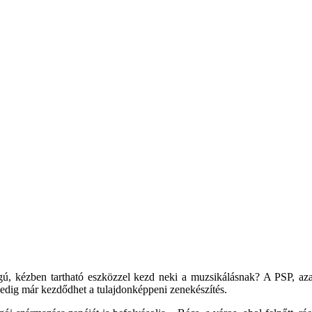
gú, kézben tartható eszközzel kezd neki a muzsikálásnak? A PSP, azaz
 pedig már kezdődhet a tulajdonképpeni zenekészítés.