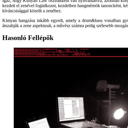
Igaz, hogy Kimyan Law osztrákként van nyilvántartva, azonban kongói s
kezdett el zenével foglalkozni, kezdetben hangmérnök tanoncként, k
kíváncsisággal közelít a zenéhez.
Kimyan hangzása inkább egyedi, amely a drum&bass vonalban gyöker
átszabják a zene aspektusát, a művész számra pedig szélesebb mozgás
Hasonló Fellépők