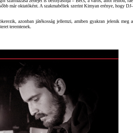
zármazása zenéjét is befolyásolja – Bécs, a város, ahol felnőtt, ráerő
ésőbb már oktatóként. A szakmabéliek szerint Kimyan erénye, hogy DJ-k
ezik, azonban játékosság jellemzi, amiben gyakran jelenik meg a ko
teret teremtenek.