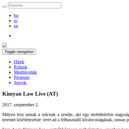
hu
ro
en
Toggle navigation
Hírek
Rólunk
Meghívottak
Program
Jegyek
Kimyan Law Live (AT)
2017. szeptember 2.
Milyen lesz annak a srácnak a zenéje, aki egy mobiltelefon nagysá
teremet kísérletezésre: teret ad a felhasználó kíváncsiságának, onnan