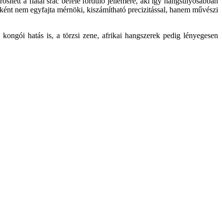
sített a fiatal srác befelé forduló jellemére, aki így hangsúlyosabban
ént nem egyfajta mérnöki, kiszámítható precizitással, hanem művészi
ngói hatás is, a törzsi zene, afrikai hangszerek pedig lényegesen