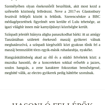
Személyében olyan énekesnőről beszélünk, akit most kezd a
szélesebb közönség felfedezni. Neve a 2017-es Glastonbury
fesztivál fellépői között is feltűnik. Szerencsénkre a BBC
médiagépezetének figyelmét sem kerülte el Lulu tehetsége, az
igazi világhír innen már karnyújtásnyi közelségbe került.
Színpadi jelenlét hiányra aligha panaszkodhat bárki: itt az amúgy
Tanzániában született énekesnő maszáj gyökerei válnak
meghatározóvá, a színpadi kiegészítői közt gyakran tűnik fel a
maszáj bennszülött törzs egyik-másik ruhadarabja, nyakéke.
Hangzáskülönbség akad az élő és a stúdió felvételek közt: a
muzsika hasonló, de a koncerteken sokkal erősebb a jazzes,
soulos hangzás, a zene karaktere fokozottan bensőségessé,
meghitté válik, az electro gyökerek pedig háttérbe szorulnak.