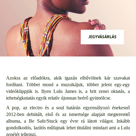
JEGYVÁSÁRLÁS
Azokra az előadókra, akik igazán elbűvölnek kár szavakat
fordítani. Többet mond a muzsikájuk, többet jelent egy-egy
videóklippjük is. Ilyen Lulu James is, a brit zenei oktatás, a
tehetségkutatás egyik relatív újonnan beérő gyümölcse.
A pop, az electro és a soul határán egyensúlyozó énekesnő
2012-ben debütált, első és az ismertsége alapjait megteremtő
albuma, a Be Safe/Stuck egy évre rá látott világot. Inkább
gondolkodós, lazítós műfajnak lehet titulálni mindazt ami a Lulu
zenéjét jellemzi.