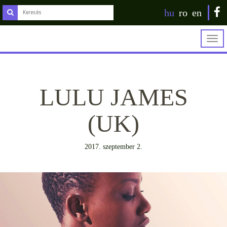
hu
ro
en
Togg
navig
LULU JAMES
(UK)
2017. szeptember 2.