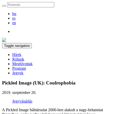
hu
ro
en
Toggle navigation
Hírek
Rólunk
Meghívottak
Program
Jegyek
Pickled Image (UK): Coulrophobia
2019. szeptember 20.
Jegyvásárlás
A Pickled Image bábtársulat 2000-ben alakult a nagy-britanniai