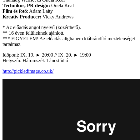
Technikus, PR design:
Onela Keal
Film és fotó
: Adam Laity
Kreatív Producer:
Vicky Andrews
* Az előadás angol nyelvű (közérthető).
** 16 éven felülieknek ajánlott.
*** FIGYELEM! Az előadás alighanem kiábrándító meztelenséget
tartalmaz.
Időpont: IX. 19. ► 20:00 // IX. 20. ► 19:00
Helyszín: Háromszék Táncstúdió
http://pickledimage.co.uk/