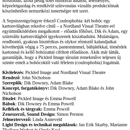
Bristolban, azóta pedig sötét humorral átitatott, leleményes,
képzeletgazdag és rendkívül színvonalas vizuális produkcióinak
köszönhetően nemzetközi ismertségre tett szert.
A Sepsiszentgyörgyre érkező Coulrophobia: két bohóc egy
kartonvilágban rekedve című – a Nordland Visual Theatre-rel
együttműködésben megalkotott – előadás főhősei, Dik és Adam, egy
szürreális kartonvilágból igyekszenek kiszabadulni. Mulatságos,
rendbontó, gyakran hisztérikus és olykor rémisztő kalandjaikat
követhetjük végig a 75 perces, pantomimmel, bábjátékkal, tömérdek
kartonnal és kellő bohózattal cifrított előadáson. Akik már látták,
garantálják, hogy a Pickled Image társulat remekműve teljesen új
szintre emeli a bohócoktól való félelem (coulrophobia) fogalmát.
Kivitelezés
: Pickled Image and Nordland Visual Theatre
Rendező
: John Nicholson
Szereplők
: Dik Downey, Adam Blake
Koncept, forgatókönyv:
Dik Downey, Adam Blake és John
Nicholson
Díszlet
: Pickled Image és Emma Powell
Bábok
: Dik Downey és Emma Powell
Kellékek és tárgyak:
Emma Powell
Zeneszerző, Sound Design:
Simon Preston
Jelmeztervező:
Linda Anneveld
Light Design és technikai megoldások:
Jan Erik Skarby, Marianne
Thallaug Wedset és Onela Keal