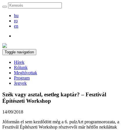
hu
ro
en
Toggle navigation
Hírek
Rólunk
Meghívottak
Program
Jegyek
Szék vagy asztal, esetleg kaptár? – Fesztivál
Építészeti Workshop
14/09/2018
Jóformán el sem kezdődött még a 6. pulzArt programsorozata, a
Fesztivál Építészeti Workshop résztvevői már hétfőn nekiláttak