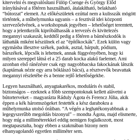
kitervelni és megvalósítani Fülöp Csenge és György Előd
irányításával a főtéren használható, átalakítható, belakható
“bútorzat” elemeit. Az előkészületek ezúttal nem a kulisszák mögött
történtek, a műhelymunka ugyanis – a fesztivál idei központi
szervezőelvének, a workshopnak jegyében – lehetőséget teremtett,
hogy a jelentkezők kipróbálhassák a tervezés és kivitelezés
megannyi szakaszát, keddtől pedig a főtéren a bámészkodók is
láthatták miként készülnek el az “építőkockák”. Ezek külön vagy
egymásba illesztve székek, padok, asztal, bárpult, pódium,
bárszékek, lépcsők is lehetnek, annak függvényében, hogy ki
milyen szereppel látná el a 25 darab kocka alakú faelemet. Ami
azonban első ránézésre csak egy nagyobbacska fakockának látszik
(kaptárnak nézte egy arra bóklászó bácsi), a résztvevők beavattak
megannyi részletébe és a benne rejlő lehetőségekbe.
Legyen használható, anyagtakarékos, moduláris és stabil,
biztonságos – ezeknek a főbb szempontoknak kellett alávetni a
bútorterveket – magyarázta Ráduly Ágota és Ferencz Júlia, akik
éppen a kék háromszögeket festették a kész darabokra a
műhelymunka utolsó óráiban. “A végén a leghatékonyabbnak a
legegyszerűbb megoldás bizonyul” – mondta Ágota, majd elismerte,
hogy míg a milliméterekkel eddig nemigen foglalkozott, most
megtapasztalta, hogy ebben a szakmában bizony nem
elhanyagolandó egyetlen milliméter sem.