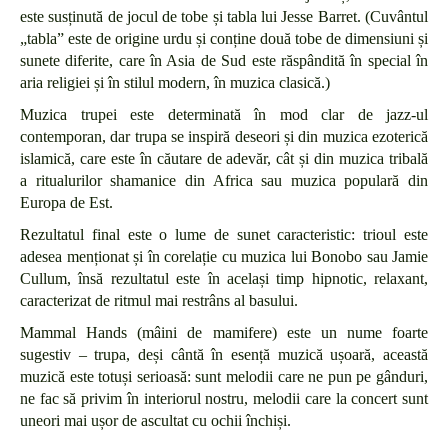
este susținută de jocul de tobe și tabla lui Jesse Barret. (Cuvântul
„tabla” este de origine urdu și conține două tobe de dimensiuni și
sunete diferite, care în Asia de Sud este răspândită în special în
aria religiei și în stilul modern, în muzica clasică.)
Muzica trupei este determinată în mod clar de jazz-ul
contemporan, dar trupa se inspiră deseori și din muzica ezoterică
islamică, care este în căutare de adevăr, cât și din muzica tribală
a ritualurilor shamanice din Africa sau muzica populară din
Europa de Est.
Rezultatul final este o lume de sunet caracteristic: trioul este
adesea menționat și în corelație cu muzica lui Bonobo sau Jamie
Cullum, însă rezultatul este în același timp hipnotic, relaxant,
caracterizat de ritmul mai restrâns al basului.
Mammal Hands (mâini de mamifere) este un nume foarte
sugestiv – trupa, deși cântă în esență muzică ușoară, această
muzică este totuși serioasă: sunt melodii care ne pun pe gânduri,
ne fac să privim în interiorul nostru, melodii care la concert sunt
uneori mai ușor de ascultat cu ochii închiși.