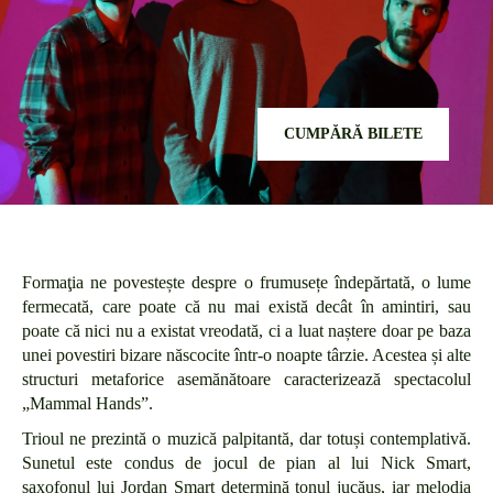
CUMPĂRĂ BILETE
Formaţia ne povestește despre o frumusețe îndepărtată, o lume
fermecată, care poate că nu mai există decât în amintiri, sau
poate că nici nu a existat vreodată, ci a luat naștere doar pe baza
unei povestiri bizare născocite într-o noapte târzie. Acestea și alte
structuri metaforice asemănătoare caracterizează spectacolul
„Mammal Hands”.
Trioul ne prezintă o muzică palpitantă, dar totuși contemplativă.
Sunetul este condus de jocul de pian al lui Nick Smart,
saxofonul lui Jordan Smart determină tonul jucăuș, iar melodia