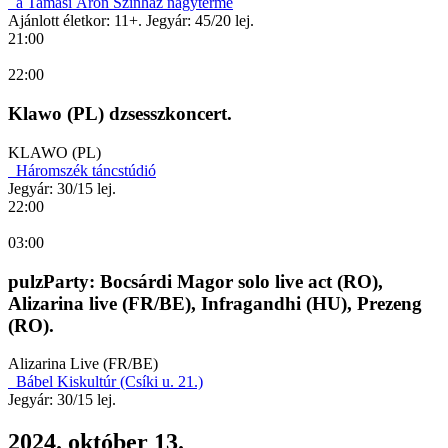
a Tamási Áron Színház nagyterme
Ajánlott életkor: 11+. Jegyár: 45/20 lej.
21:00
22:00
Klawo (PL) dzsesszkoncert.
KLAWO (PL)
Háromszék táncstúdió
Jegyár: 30/15 lej.
22:00
03:00
pulzParty: Bocsárdi Magor solo live act (RO),
Alizarina live (FR/BE), Infragandhi (HU), Prezeng
(RO).
Alizarina Live (FR/BE)
Bábel Kiskultúr (Csíki u. 21.)
Jegyár: 30/15 lej.
2024. október 13.