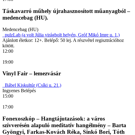
Táskavarró műhely újrahasznosított műanyagból –
medencebag (HU).
Medencebag (HU)
pulzLab (a volt Júlia virágbolt helyén, Gróf Mikó Imre u. 1.)
Ajánlott életkor: 12+. Belépő: 50 lej. A részvétel regisztrációhoz
kötött.
12:00
19:00
Vinyl Fair – lemezvásár
Bábel Kiskultúr (Csíki u. 21.)
Ingyenes Belépés
15:00
17:00
Fonexoszkóp – Hangtájutazások: a város
szívverésén alapuló meditatív hangélmény – Barta
Gyöngyi, Farkas-Kovách Réka, Sinkó Bori, Tóth