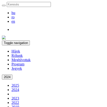
hu
ro
en
Toggle navigation
Hírek
Rólunk
Meghívottak
Program
Jegyek
2024
2025
2024
2023
2022
2019