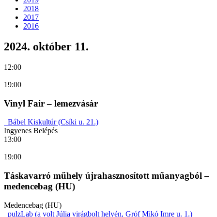
2018
2017
2016
2024. október 11.
12:00
19:00
Vinyl Fair – lemezvásár
Bábel Kiskultúr (Csíki u. 21.)
Ingyenes Belépés
13:00
19:00
Táskavarró műhely újrahasznosított műanyagból –
medencebag (HU)
Medencebag (HU)
pulzLab (a volt Júlia virágbolt helyén, Gróf Mikó Imre u. 1.)