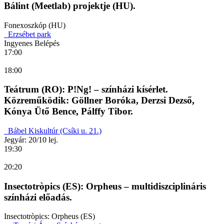
Bálint (Meetlab) projektje (HU).
Fonexoszkóp (HU)
Erzsébet park
Ingyenes Belépés
17:00
18:00
Teátrum (RO): P!Ng! – színházi kísérlet.
Közreműködik: Göllner Boróka, Derzsi Dezső,
Kónya Ütő Bence, Pálffy Tibor.
Bábel Kiskultúr (Csíki u. 21.)
Jegyár: 20/10 lej.
19:30
20:20
Insectotròpics (ES): Orpheus – multidiszciplináris
színházi előadás.
Insectotròpics: Orpheus (ES)