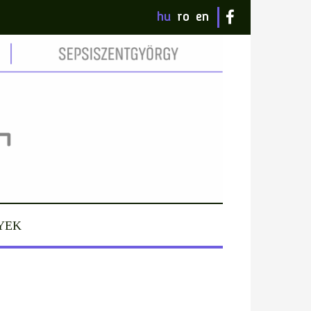
hu
ro
en
YEK