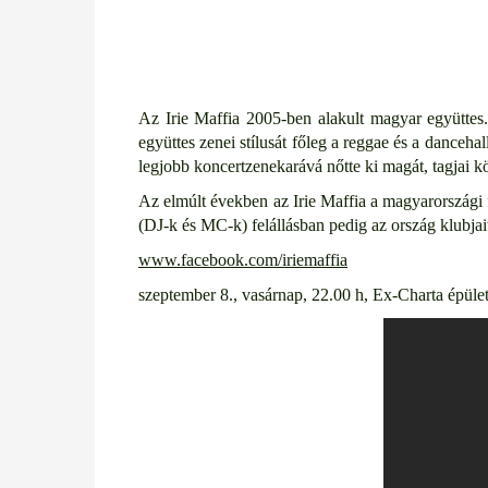
Az Irie Maffia 2005-ben alakult magyar együttes.
együttes zenei stílusát főleg a reggae és a danceh
legjobb koncertzenekarává nőtte ki magát, tagjai k
Az elmúlt években az Irie Maffia a magyarországi f
(DJ-k és MC-k) felállásban pedig az ország klubjai
www.facebook.com/iriemaffia
szeptember 8., vasárnap, 22.00 h, Ex-Charta épület