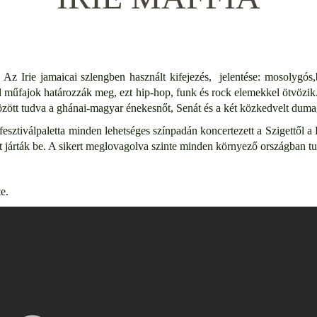
 Az Irie jamaicai szlengben használt kifejezés, jelentése: mosolygós,
all műfajok határozzák meg, ezt hip-hop, funk és rock elemekkel ötvözik
özött tudva a ghánai-magyar énekesnőt, Senát és a két közkedvelt duma
esztiválpaletta minden lehetséges színpadán koncertezett a Szigettől a
t járták be. A sikert meglovagolva szinte minden környező országban tu
e.