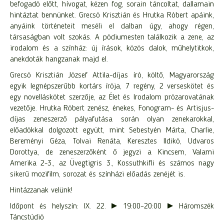
befogadó előtt, hívogat, kézen fog, sorain táncoltat, dallamain
hintáztat bennünket. Grecsó Krisztián és Hrutka Róbert apáink,
anyáink történeteit meséli el dalban úgy, ahogy régen,
társaságban volt szokás. A pódiumesten találkozik a zene, az
irodalom és a színház: új írások, közös dalok, műhelytitkok,
anekdoták hangzanak majd el.
Grecsó Krisztián József Attila-díjas író, költő, Magyarország
egyik legnépszerűbb kortárs írója, 7 regény, 2 verseskötet és
egy novelláskötet szerzője, az Élet és Irodalom prózarovatának
vezetője. Hrutka Róbert zenész, énekes, Fonogram- és Artisjus-
díjas zeneszerző pályafutása során olyan zenekarokkal,
előadókkal dolgozott együtt, mint Sebestyén Márta, Charlie,
Bereményi Géza, Tolvai Renáta, Keresztes Ildikó, Udvaros
Dorottya, de zeneszerzőként ő jegyzi a Kincsem, Valami
Amerika 2-3., az Üvegtigris 3., Kossuthkifli és számos nagy
sikerű mozifilm, sorozat és színházi előadás zenéjét is.
Hintázzanak velünk!
Időpont és helyszín: IX. 22. ► 19:00–20:00 ► Háromszék
Táncstúdió