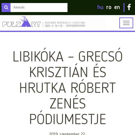
hu
ro
en
Togg
navig
LIBIKÓKA – GRECSÓ
KRISZTIÁN ÉS
HRUTKA RÓBERT
ZENÉS
PÓDIUMESTJE
2019. szeptember 22.