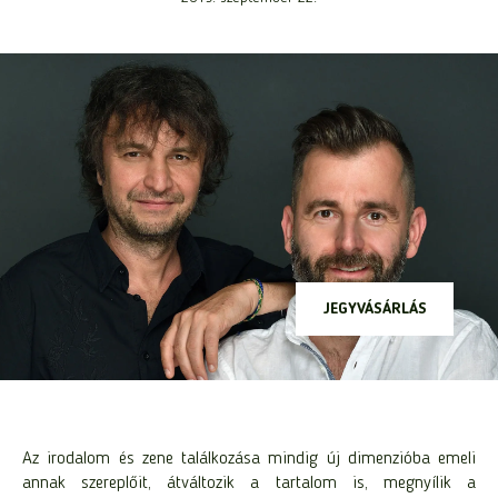
JEGYVÁSÁRLÁS
Az irodalom és zene találkozása mindig új dimenzióba emeli
annak szereplőit, átváltozik a tartalom is, megnyílik a