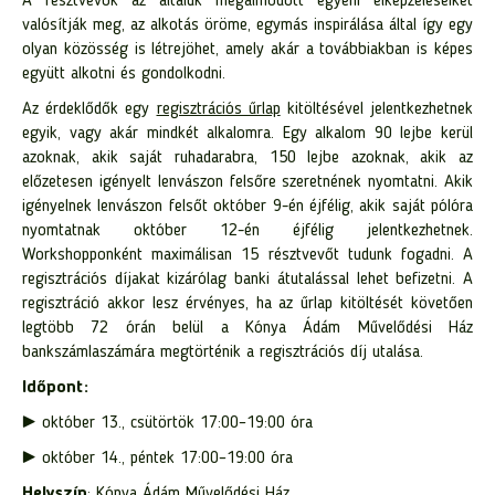
A résztvevők az általuk megálmodott egyéni elképzeléseiket
valósítják meg, az alkotás öröme, egymás inspirálása által így egy
olyan közösség is létrejöhet, amely akár a továbbiakban is képes
együtt alkotni és gondolkodni.
Az érdeklődők egy
regisztrációs űrlap
kitöltésével jelentkezhetnek
egyik, vagy akár mindkét alkalomra. Egy alkalom 90 lejbe kerül
azoknak, akik saját ruhadarabra, 150 lejbe azoknak, akik az
előzetesen igényelt lenvászon felsőre szeretnének nyomtatni. Akik
igényelnek lenvászon felsőt október 9-én éjfélig, akik saját pólóra
nyomtatnak október 12-én éjfélig jelentkezhetnek.
Workshopponként maximálisan 15 résztvevőt tudunk fogadni. A
regisztrációs díjakat kizárólag banki átutalással lehet befizetni. A
regisztráció akkor lesz érvényes, ha az űrlap kitöltését követően
legtöbb 72 órán belül a Kónya Ádám Művelődési Ház
bankszámlaszámára megtörténik a regisztrációs díj utalása.
Időpont:
► október 13., csütörtök 17:00–19:00 óra
► október 14., péntek 17:00–19:00 óra
Helyszín
: Kónya Ádám Művelődési Ház