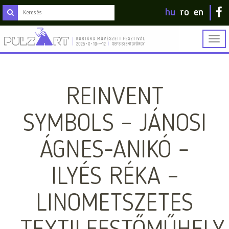
hu
ro
en
Togg
navig
REINVENT
SYMBOLS – JÁNOSI
ÁGNES-ANIKÓ –
ILYÉS RÉKA –
LINOMETSZETES