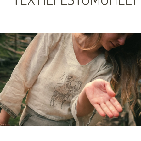
TEXTILFESTŐMŰHELY