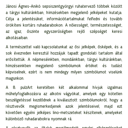
Jánosi Ágnes-Anikó sepsiszentgyörgyi ruhatervező többek között
a tárgyi kultúránkban, hímzésekben megjelenő jelképeket kutatja.
Célja a jelentésüket, információtartalmukat felfedni és tovább
örökíteni kortárs ruhadarabokon. A nőiességet, természetességet,
az igaz, őszinte egyszerűségben rejlő szépséget keresi
alkotásaiban.
A természettel való kapcsolatunkat az ősi jelképek, ősképek, és a
sok évezreden keresztül hozzájuk tapadt gondolati tartalom által
erősítettük.
A népmeséinkben, mondáinkban, tárgyi kultúránkban,
hímzéseinkben megjelenő szimbólumok értéket és tudást
képviselnek, ezért is nem mindegy milyen szimbólumot viselünk
magunkon.
A 8. pulzArt keretében két alkalommal hívjuk izgalmas
műhelyfoglalkozásra az alkotni vágyókat, amelyek egy kötetlen
beszélgetéssel kezdődnek a kiválasztott szimbólumokról, hogy a
résztvevők megismerkedjenek azok jelentéseivel, majd ezt
követően
egyéni jelképes lino-metszeteket készítenek, amelyeket
különböző ruhadarabokra nyomnak rá.