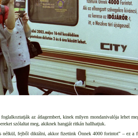
foglalkoztatják az átlagembert, kinek milyen mondanivalója lehet meg
reket szólaltat meg, akiknek hangját ritkán hallhatjuk.
lkül, fejből diktálni, akkor fizetünk Önnek 4000 forintot” – ez a f