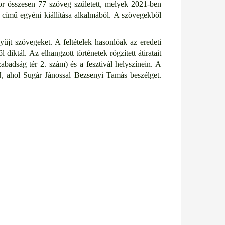
kkor összesen 77 szöveg született, melyek 2021-ben
ímű egyéni kiállítása alkalmából. A szövegekből
yűjt szövegeket. A feltételek hasonlóak az eredeti
l diktál.
Az elhangzott történetek rögzített átiratait
adság tér 2. szám) és a fesztivál helyszínein. A
 ahol Sugár Jánossal Bezsenyi Tamás beszélget.