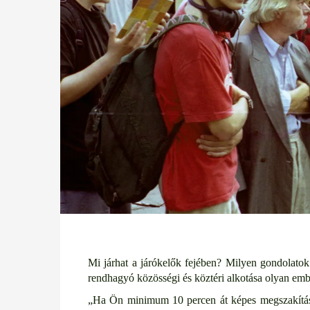
Mi járhat a járókelők fejében? Milyen gondolatok 
rendhagyó közösségi és köztéri alkotása olyan embe
„Ha Ön minimum 10 percen át képes megszakítás né