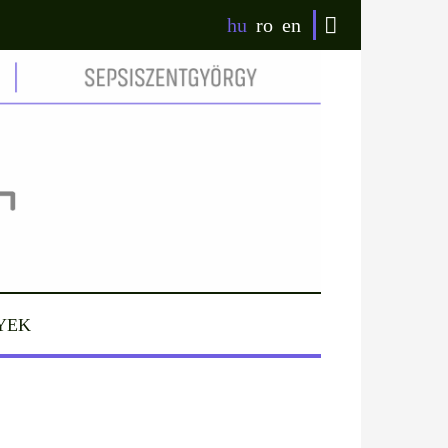
hu
ro
en
YEK
: