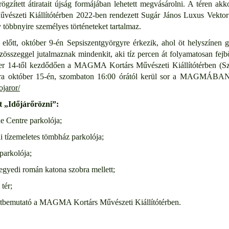
rögzített átiratait újság formájában lehetett megvásárolni. A téren a
szeti Kiállítótérben 2022-ben rendezett Sugár János Luxus Vektor c
 többnyire személyes történeteket tartalmaz.
előtt, október 9-én Sepsiszentgyörgyre érkezik, ahol öt helyszínen g
összeggel jutalmaznak mindenkit, aki tíz percen át folyamatosan fejbő
er 14-től kezdődően a MAGMA Kortárs Művészeti Kiállítótérben (Szab
jára október 15-én, szombaton 16:00 órától kerül sor a MAGMÁBAN,
ojaror/
t „Időjárőrözni”:
e Centre parkolója;
 tízemeletes tömbház parkolója;
parkolója;
gyedi román katona szobra mellett;
tér;
etbemutató a
MAGMA Kortárs Művészeti Kiállítótérben.