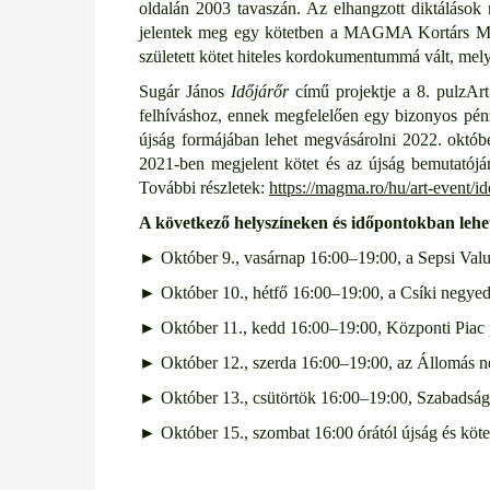
oldalán 2003 tavaszán.
Az elhangzott diktálások 
jelentek meg egy kötetben a MAGMA Kortárs Művé
született kötet hiteles kordokumentummá vált, mely
Sugár János
Időjárőr
című projektje a 8. pulzArt 
felhíváshoz, ennek megfelelően egy bizonyos pénz
újság formájában lehet megvásárolni 2022. októb
2021-ben megjelent kötet és az újság bemutató
További részletek:
https://magma.ro/hu/art-event/id
A következő helyszíneken és időpontokban lehe
► Október 9., vasárnap
16:00–19:00,
a Sepsi Valu
► Október 10., hétfő 16:00–19:00, a Csíki negyedi
► Október 11., kedd 16:00–19:00,
Központi Piac 
► Október 12., szerda 16:00–19:00, az Állomás ne
► Október 13., csütörtök 16:00–19:00, Szabadság 
► Október 15., szombat 16:00 órától újság és köt