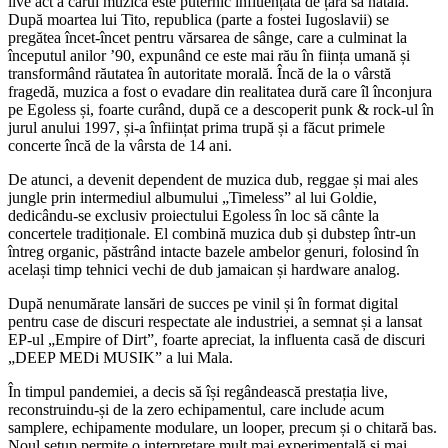
live act a cărui muzică este puternic influențată de țara sa natală.
După moartea lui Tito, republica (parte a fostei Iugoslavii) se
pregătea încet-încet pentru vărsarea de sânge, care a culminat la
începutul anilor ’90, expunând ce este mai rău în ființa umană și
transformând răutatea în autoritate morală. Încă de la o vârstă
fragedă, muzica a fost o evadare din realitatea dură care îl înconjura
pe Egoless și, foarte curând, după ce a descoperit punk & rock-ul în
jurul anului 1997, și-a înființat prima trupă și a făcut primele
concerte încă de la vârsta de 14 ani.
De atunci, a devenit dependent de muzica dub, reggae și mai ales
jungle prin intermediul albumului „Timeless” al lui Goldie,
dedicându-se exclusiv proiectului Egoless în loc să cânte la
concertele tradiționale. El combină muzica dub și dubstep într-un
întreg organic, păstrând intacte bazele ambelor genuri, folosind în
același timp tehnici vechi de dub jamaican și hardware analog.
După nenumărate lansări de succes pe vinil și în format digital
pentru case de discuri respectate ale industriei, a semnat și a lansat
EP-ul „Empire of Dirt”, foarte apreciat, la influenta casă de discuri
„DEEP MEDi MUSIK” a lui Mala.
În timpul pandemiei, a decis să își regândească prestația live,
reconstruindu-și de la zero echipamentul, care include acum
samplere, echipamente modulare, un looper, precum și o chitară bas.
Noul setup permite o interpretare mult mai experimentală și mai