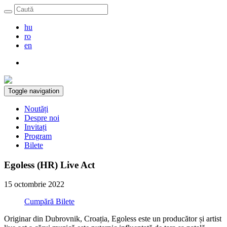
hu
ro
en
Toggle navigation
Noutăți
Despre noi
Invitați
Program
Bilete
Egoless (HR) Live Act
15 octombrie 2022
Cumpără Bilete
Originar din Dubrovnik, Croația, Egoless este un producător și artist