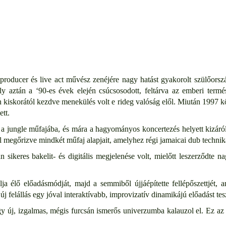
producer és live act művész zenéjére nagy hatást gyakorolt szülőorsz
y aztán a ‘90-es évek elején csúcsosodott, feltárva az emberi termés
 kiskorától kezdve menekülés volt e rideg valóság elől. Miután 1997 kör
ett.
n a jungle műfajába, és mára a hagyományos koncertezés helyett kizáró
ül megőrizve mindkét műfaj alapjait, amelyhez régi jamaicai dub techni
 sikeres bakelit- és digitális megjelenése volt, mielőtt leszerződte 
lja élő előadásmódját, majd a semmiből újjáépítette fellépőszettjét,
 új felállás egy jóval interaktívabb, improvizatív dinamikájú előadást tes
y új, izgalmas, mégis furcsán ismerős univerzumba kalauzol el. Ez az 