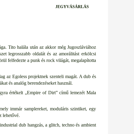
JEGYVÁSÁRLÁS
ága. Tito halála után az akkor még Jugoszláviához
zet legrosszabb oldalát és az amorálitást erkölcsi
ül felfedezte a punk és rock világát, megalapította
lag az Egoless projektnek szenteli magát. A dub és
kákat és analóg berendezéseket használ.
nagyra értékelt „Empire of Dirt” című lemezét Mala
 amely immár samplereket, moduláris szintiket, egy
z lehetővé.
industrial dub hangzás, a glitch, techno és ambient