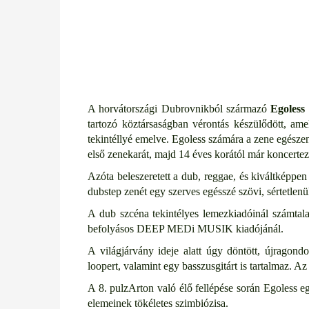
A horvátországi Dubrovnikból származó
Egoless
tartozó köztársaságban vérontás készülődött, amel
tekintéllyé emelve. Egoless számára a zene egészen
első zenekarát, majd 14 éves korától már koncertez
Azóta beleszeretett a dub, reggae, és kiváltképpe
dubstep zenét egy szerves egésszé szövi, sértetlen
A dub szcéna tekintélyes lemezkiadóinál számtalan
befolyásos DEEP MEDi MUSIK kiadójánál.
A világjárvány ideje alatt úgy döntött, újragondo
loopert, valamint egy basszusgitárt is tartalmaz. Az
A 8. pulzArton való élő fellépése során Egoless eg
elemeinek tökéletes szimbiózisa.