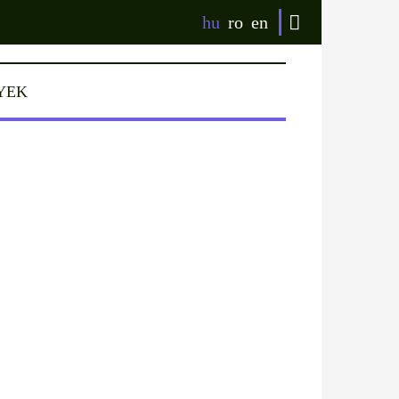
hu
ro
en
YEK