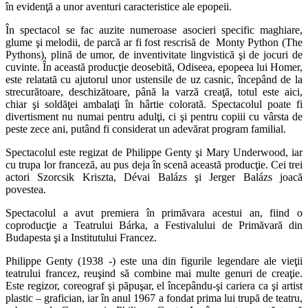
în evidenţă a unor aventuri caracteristice ale epopeii.
În spectacol se fac auzite numeroase asocieri specific maghiare,
glume şi melodii, de parcă ar fi fost rescrisă de Monty Python (The
Pythons), plină de umor, de inventivitate lingvistică şi de jocuri de
cuvinte. În această producţie deosebită, Odiseea, epopeea lui Homer,
este relatată cu ajutorul unor ustensile de uz casnic, începând de la
strecurătoare, deschizătoare, până la varză creaţă, totul este aici,
chiar şi soldăţei ambalaţi în hârtie colorată. Spectacolul poate fi
divertisment nu numai pentru adulţi, ci şi pentru copiii cu vârsta de
peste zece ani, putând fi considerat un adevărat program familial.
Spectacolul este regizat de Philippe Genty şi Mary Underwood, iar
cu trupa lor franceză, au pus deja în scenă această producţie. Cei trei
actori Szorcsik Kriszta, Dévai Balázs şi Jerger Balázs joacă
povestea.
Spectacolul a avut premiera în primăvara acestui an, fiind o
coproducţie a Teatrului Bárka, a Festivalului de Primăvară din
Budapesta şi a Institutului Francez.
Philippe Genty (1938 -) este una din figurile legendare ale vieţii
teatrului francez, reuşind să combine mai multe genuri de creaţie.
Este regizor, coreograf şi păpuşar, el începându-şi cariera ca şi artist
plastic – grafician, iar în anul 1967 a fondat prima lui trupă de teatru,