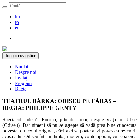
hu
ro
en
Toggle navigation
Noutăți
Despre noi
Invitați
Program
Bilete
TEATRUL BÁRKA: ODISEU PE FĂRAŞ –
REGIA: PHILIPPE GENTY
Spectacol unic în Europa, plin de umor, despre viaţa lui Ulise
(Odiseu). Dar nimeni să nu se aştepte să vadă prea bine-cunoscuta
poveste, cu textul original, căci aici se poate auzi povestea revenirii
acasă a lui Odiseu într-un limbaj modern, contemporan, cu scoaterea