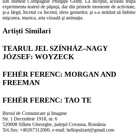
sub numele Compagnie Philippe Genty. La început, această trupă
experimenta teatrul de păpuşi, dar din primele momente de activitate,
şi-a lărgit, încetul cu încetul, sfera genurilor, şi s-a străduit să îmbine
mişcarea, muzica, arta vizuală şi animaţia.
Artiști Similari
TEARUL JEL SZÍNHÁZ–NAGY
JÓZSEF: WOYZECK
FEHÉR FERENC: MORGAN AND
FREEMAN
FEHÉR FERENC: TAO TE
Biroul de Comunicare şi Imagine
Str. 1 Decembrie 1918, nr. 6
520008 Sfântu Gheorghe, judeţul Covasna, România
Tel./fax: +40267312000, e-mail: hellopulzart@gmail.com