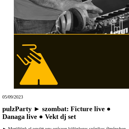
05/09/2023
pulzParty ► szombat: Ficture live ●
Danaga live ● Vekt dj set
► Merüljünk el együtt egy egészen különleges szónikus élményben