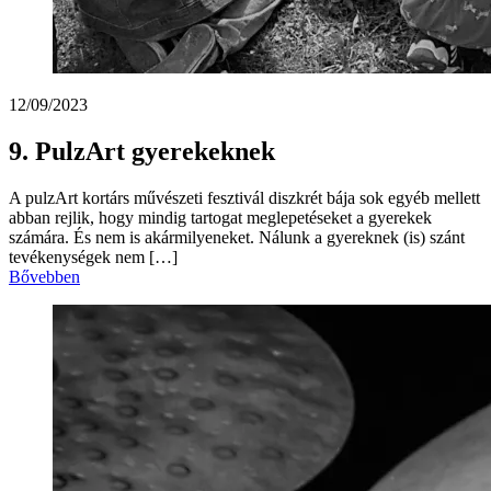
12/09/2023
9. PulzArt gyerekeknek
A pulzArt kortárs művészeti fesztivál diszkrét bája sok egyéb mellett
abban rejlik, hogy mindig tartogat meglepetéseket a gyerekek
számára. És nem is akármilyeneket. Nálunk a gyereknek (is) szánt
tevékenységek nem […]
Bővebben