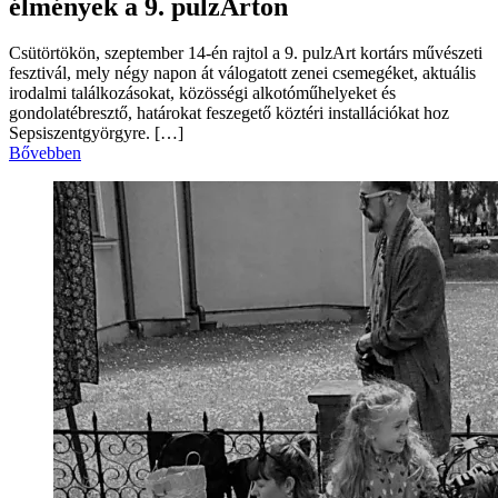
élmények a 9. pulzArton
Csütörtökön, szeptember 14-én rajtol a 9. pulzArt kortárs művészeti
fesztivál, mely négy napon át válogatott zenei csemegéket, aktuális
irodalmi találkozásokat, közösségi alkotóműhelyeket és
gondolatébresztő, határokat feszegető köztéri installációkat hoz
Sepsiszentgyörgyre. […]
Bővebben