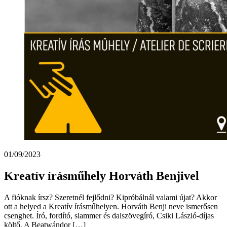
01/09/2023
Kreatív írásműhely Horváth Benjivel
A fióknak írsz? Szeretnél fejlődni? Kipróbálnál valami újat? Akkor
ott a helyed a Kreatív írásműhelyen. Horváth Benji neve ismerősen
csenghet. Író, fordító, slammer és dalszövegíró, Csiki László-díjas
költő. A Beatwándor […]