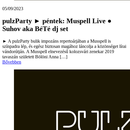
05/09/2023
pulzParty ► péntek: Muspell Live ●
Suhov aka BéTé dj set
► A pulzParty bulik impozáns repertoárjában a Musspell is
színpadra lép, és egész biztosan magához láncolja a közönséget lírai
vándorútján. A Musspell elnevezésű kolozsvári zenekar 2019
tavaszán született Bölöni Anna […]
Bővebben