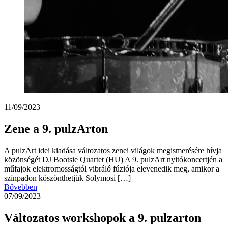
11/09/2023
Zene a 9. pulzArton
A pulzArt idei kiadása változatos zenei világok megismerésére hívja
közönségét DJ Bootsie Quartet (HU) A 9. pulzArt nyitókoncertjén a
műfajok elektromosságtól vibráló fúziója elevenedik meg, amikor a
színpadon köszönthetjük Solymosi […]
Bővebben
07/09/2023
Változatos workshopok a 9. pulzarton