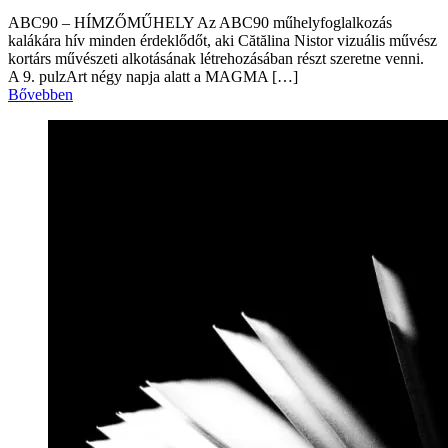
ABC90 – HÍMZŐMŰHELY Az ABC90 műhelyfoglalkozás
kalákára hív minden érdeklődőt, aki Cătălina Nistor vizuális művész
kortárs művészeti alkotásának létrehozásában részt szeretne venni.
A 9. pulzArt négy napja alatt a MAGMA […]
Bővebben