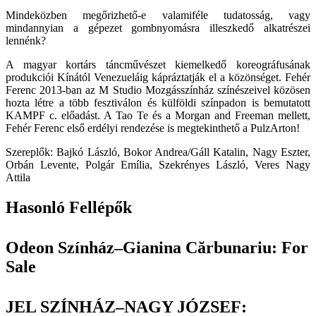
Mindeközben megőrizhető-e valamiféle tudatosság, vagy
mindannyian a gépezet gombnyomásra illeszkedő alkatrészei
lennénk?
A magyar kortárs táncművészet kiemelkedő koreográfusának
produkciói Kínától Venezueláig kápráztatják el a közönséget. Fehér
Ferenc 2013-ban az M Studio Mozgásszínház színészeivel közösen
hozta létre a több fesztiválon és külföldi színpadon is bemutatott
KAMPF c. előadást. A Tao Te és a Morgan and Freeman mellett,
Fehér Ferenc első erdélyi rendezése is megtekinthető a PulzArton!
Szereplők: Bajkó László, Bokor Andrea/Gáll Katalin, Nagy Eszter,
Orbán Levente, Polgár Emília, Szekrényes László, Veres Nagy
Attila
Hasonló Fellépők
Odeon Színház–Gianina Cărbunariu: For
Sale
JEL SZÍNHÁZ–NAGY JÓZSEF: