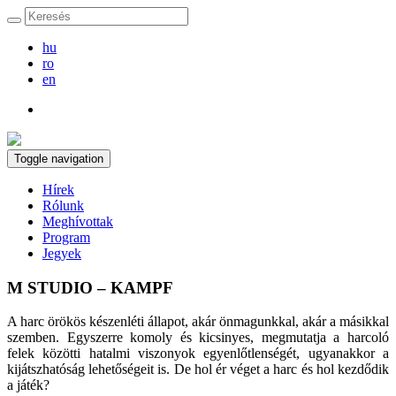
hu
ro
en
Toggle navigation
Hírek
Rólunk
Meghívottak
Program
Jegyek
M STUDIO – KAMPF
A harc örökös készenléti állapot, akár önmagunkkal, akár a másikkal
szemben. Egyszerre komoly és kicsinyes, megmutatja a harcoló
felek közötti hatalmi viszonyok egyenlőtlenségét, ugyanakkor a
kijátszhatóság lehetőségeit is. De hol ér véget a harc és hol kezdődik
a játék?