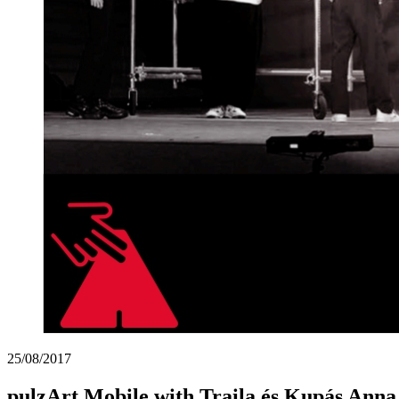
25/08/2017
pulzArt Mobile with Traila és Kupás Anna 