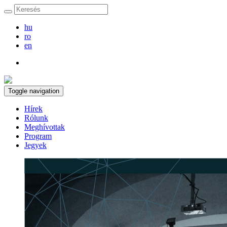
hu
ro
en
Toggle navigation
Hírek
Rólunk
Meghívottak
Program
Jegyek