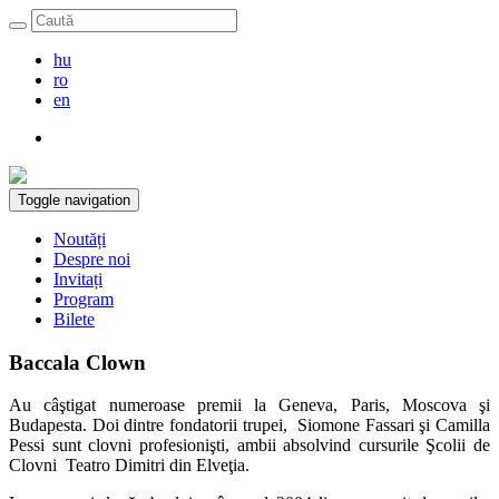
hu
ro
en
Toggle navigation
Noutăți
Despre noi
Invitați
Program
Bilete
Baccala Clown
Au câştigat numeroase premii la Geneva, Paris, Moscova şi
Budapesta. Doi dintre fondatorii trupei, Siomone Fassari şi Camilla
Pessi sunt clovni profesionişti, ambii absolvind cursurile Şcolii de
Clovni Teatro Dimitri din Elveţia.