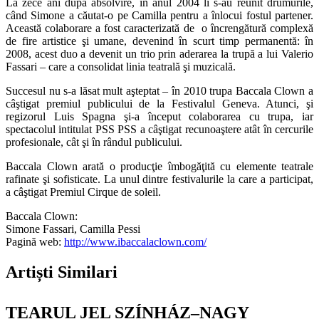
La zece ani după absolvire, în anul 2004 li s-au reunit drumurile,
când Simone a căutat-o pe Camilla pentru a înlocui fostul partener.
Această colaborare a fost caracterizată de o încrengătură complexă
de fire artistice şi umane, devenind în scurt timp permanentă: în
2008, acest duo a devenit un trio prin aderarea la trupă a lui Valerio
Fassari – care a consolidat linia teatrală şi muzicală.
Succesul nu s-a lăsat mult aşteptat – în 2010 trupa Baccala Clown a
câştigat premiul publicului de la Festivalul Geneva. Atunci, şi
regizorul Luis Spagna şi-a început colaborarea cu trupa, iar
spectacolul intitulat PSS PSS a câştigat recunoaştere atât în cercurile
profesionale, cât şi în rândul publicului.
Baccala Clown arată o producţie îmbogăţită cu elemente teatrale
rafinate şi sofisticate. La unul dintre festivalurile la care a participat,
a câştigat Premiul Cirque de soleil.
Baccala Clown:
Simone Fassari, Camilla Pessi
Pagină web:
http://www.ibaccalaclown.com/
Artiști Similari
TEARUL JEL SZÍNHÁZ–NAGY